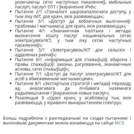
уключаючы сеткі наступных пакаленняў, мабільныя
паслугі, паслугі OTT і ўкараненне IPv6»;
Пытанне 2/1 «Тэхналогіі шырокапалоснага доступу, у
тым ліку IMT, для краін, якія развіваюцца»;
Пытанне 3/1 «Доступ да воблачных вылічэнняў:
праблемы і магчымасці для краін, якія развіваюцца»;
Пытанне 4/1 «Эканамічная палітыка і метады
вызначэння кошту паслуг нацыянальных сетак
электрасувязі/ІКТ, у тым ліку сетак наступных
пакаленняў»;
Пытанне 5/1 «Электрасувязь/ІКТ для сельскіх і
аддаленых раёнаў»;
Пытанне 6/1 «Інфармацыя для спажыўцоў, абарона і
правы спажыўцоў: законы, рэгуляванне, эканамічныя
асновы, сеткі спажыўцоў»;
Пытанне 7/1 «Доступ да паслуг электрасувязі/ІКТ для
асоб з абмежаванымі магчымасцямі»;
Пытанне 8/1 «Экспэртыза стратэгій і метадаў пераходу
ад аналагавага да лічбавага наземнага
радыёвяшчання і ўкаранення новых паслуг»;
Рэзалюцыя 9 «Удзел краін, у асаблівасці тых, якія
развіваюцца, у кіраванні выкарыстаннем спектру».
Больш падрабязна з разгледжанымі на сходах пытаннямі і
выніковымі дакументамі можна азнаёміцца на сайце
МСЭ
.