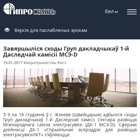
бел
Версія для паслабленых зрокам
Завяршыліся сходы Груп дакладчыкаў 1-й
Даследчай камісіі МСЭ-D
19.01.2017
#мерапрыемствы
#мсэ
З 9 па 18 студзеня ў г. Жэневе (Швейцарыя) адбыліся сходы
Груп дакладчыкаў 1-й Даследчай камісіі Сектара развіцця
Міжнароднага саюза электрасувязі (ДК-1 МСЭ-D). Сферамі
дзейнасці ДК-1 «Спрыяльнае асяроддзе для развіцця
электрасувязі/ІКТ» з'яўляюцца: