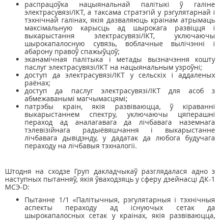
распрацоўка нацыянальнай палітыкі ў галіне
электрасувязі/ІКТ, а таксама стратэгій у рэгулятарнай і
тэхнічнай галінах, якія дазваляюць краінам атрымаць
максімальную карысць ад шырокага развіцця і
выкарыстання электрасувязі/ІКТ, уключаючы
шырокапалосную сувязь, воблачные вылічэнні і
абарону правоў спажыўцоў;
эканамічная палітыка і метады вызначэння кошту
паслуг электрасувязі/ІКТ на нацыянальным узроўні;
доступ да электрасувязі/ІКТ у сельскіх і аддаленых
раёнах;
доступ да паслуг электрасувязі/ІКТ для асоб з
абмежаванымі магчымасцямі;
патрэбы краін, якія развіваюцца, ў кіраванні
выкарыстаннем спектру, уключаючы цяперашні
пераход ад аналагавага да лічбавага наземнага
тэлевізійнага радыёвяшчання і выкарыстанне
лічбавага дывідэнду, у дадатак да любога будучага
пераходу на лічбавыя тэхналогіі.
Штодня на сходзе Груп дакладчыкаў разглядалася адно з
наступных пытанняў, якія ўваходзяць у сферу дзейнасці ДК-1
МСЭ-D:
Пытанне 1/1 «Палітычныя, рэгулятарныя і тэхнічныя
аспекты пераходу ад існуючых сетак да
шырокапалосных сетак у краінах, якія развіваюцца,