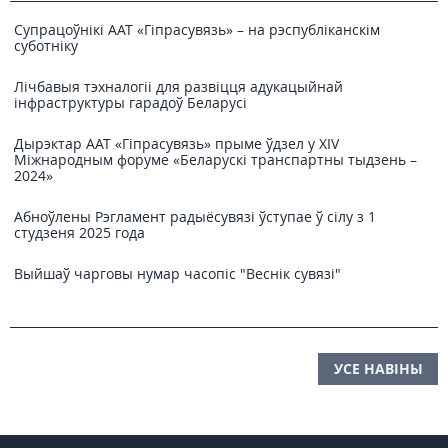
Супрацоўнікі ААТ «Гіпрасувязь» – на рэспубліканскім
суботніку
Лічбавыя тэхналогіі для развіцця адукацыйнай
інфраструктуры гарадоў Беларусі
Дырэктар ААТ «Гіпрасувязь» прыме ўдзел у XIV
Міжнародным форуме «Беларускі транспартны тыдзень –
2024»
Абноўлены Рэгламент радыёсувязі ўступае ў сілу з 1
студзеня 2025 года
Выйшаў чарговы нумар часопіс "Веснiк сувязi"
УСЕ НАВІНЫ