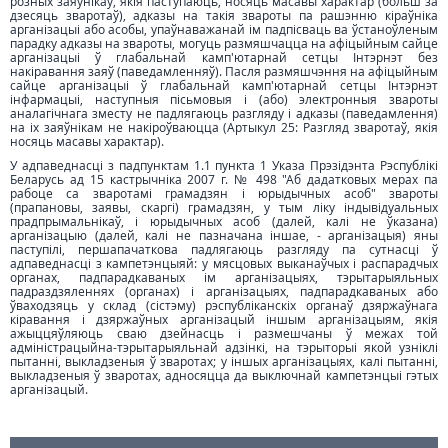
розных заяўнікаў, якія паступаюць, носяць масавы характар (больш за
дзесяць зваротаў), адказы на такія звароты па рашэнню кіраўніка
арганізацыі або асобы, упаўнаважанай ім падпісваць ва ўстаноўленым
парадку адказы на звароты, могуць размяшчацца на афіцыйным сайце
арганізацыі ў глабальнай камп'ютарнай сетцы Інтэрнэт без
накіравання заяў (паведамленняў). Пасля размяшчэння на афіцыйным
сайце арганізацыі ў глабальнай камп'ютарнай сетцы Інтэрнэт
інфармацыі, наступныя пісьмовыя і (або) электронныя звароты
аналагічнага зместу не падлягаюць разгляду і адказы (паведамлення)
на іх заяўнікам не накіроўваюцца (Артыкул 25: Разгляд зваротаў, якія
носяць масавы характар).
У адпаведнасці з падпунктам 1.1 пункта 1 Указа Прэзідэнта Рэспублікі
Беларусь ад 15 кастрычніка 2007 г. № 498 "Аб дадатковых мерах па
рабоце са зваротамі грамадзян і юрыдычных асоб" звароты
(прапановы, заявы, скаргі) грамадзян, у тым ліку індывідуальных
прадпрымальнікаў, і юрыдычных асоб (далей, калі не ўказана)
арганізацыю (далей, калі не пазначана іншае, - арганізацыя) яны
паступілі, першапачаткова падлягаюць разгляду па сутнасці ў
адпаведнасці з кампетэнцыяй: у мясцовых выканаўчых і распарадчых
органах, падпарадкаваных ім арганізацыях, тэрытарыяльных
падраздзяленнях (органах) і арганізацыях, падпарадкаваных або
ўваходзяць у склад (сістэму) рэспубліканскіх органаў дзяржаўнага
кіравання і дзяржаўных арганізацый іншым арганізацыям, якія
ажыццяўляюць сваю дзейнасць і размешчаны ў межах той
адміністрацыйна-тэрытарыяльнай адзінкі, на тэрыторыі якой узніклі
пытанні, выкладзеныя ў зваротах; у іншых арганізацыях, калі пытанні,
выкладзеныя ў зваротах, адносяцца да выключнай кампетэнцыі гэтых
арганізацый.