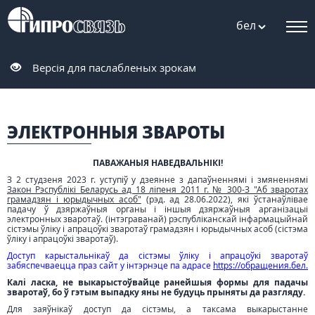
бел
Версія для паслабленых зрокам
ЭЛЕКТРОННЫЯ ЗВАРОТЫ
ПАВАЖАНЫЯ НАВЕДВАЛЬНІКІ!
З 2 студзеня 2023 г. уступіў у дзеянне з дапаўненнямі і змяненнямі
Закон Рэспублікі Беларусь ад 18 ліпеня 2011 г. № 300-З "Аб зваротах
грамадзян і юрыдычных асоб"
(рэд. ад 28.06.2022), які ўстанаўлівае
падачу ў дзяржаўныя органы і іншыя дзяржаўныя арганізацыі
электронных зваротаў. (інтэграванай) рэспубліканскай інфармацыйнай
сістэмы ўліку і апрацоўкі зваротаў грамадзян і юрыдычных асоб (сістэма
ўліку і апрацоўкі зваротаў).
Доступ карыстальнікаў да сістэмы ўліку і апрацоўкі зваротаў
забяспечваецца праз сайт у інтэрнэце па адрасе
https://обращения.бел.
Калі ласка, не выкарыстоўвайце ранейшыя формы для падачы
зваротаў, бо ў гэтым выпадку яны не будуць прыняты да разгляду.
Для заяўнікаў доступ да сістэмы, а таксама выкарыстанне