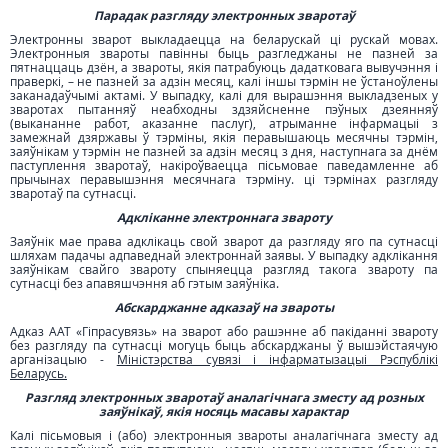
Парадак разгляду электронных зваротаў
Электронны зварот выкладаецца на беларускай ці рускай мовах.
Электронныя звароты павінны быць разгледжаны не пазней за
пятнаццаць дзён, а звароты, якія патрабуюць дадатковага вывучэння і
праверкі, – не пазней за адзін месяц, калі іншы тэрмін не ўстаноўлены
заканадаўчымі актамі. У выпадку, калі для вырашэння выкладзеных у
зваротах пытанняў неабходны здзяйсненне пэўных дзеянняў
(выкананне работ, аказанне паслуг), атрыманне інфармацыі з
замежнай дзяржавы ў тэрміны, якія перавышаюць месячны тэрмін,
заяўнікам у тэрмін не пазней за адзін месяц з дня, наступнага за днём
паступлення зваротаў, накіроўваецца пісьмовае паведамленне аб
прычынах перавышэння месячнага тэрміну. ці тэрмінах разгляду
зваротаў па сутнасці.
Адкліканне электроннага звароту
Заяўнік мае права адклікаць свой зварот да разгляду яго па сутнасці
шляхам падачы адпаведнай электроннай заявы. У выпадку адклікання
заяўнікам свайго звароту спыняецца разгляд такога звароту па
сутнасці без апавяшчэння аб гэтым заяўніка.
Абскарджанне адказаў на звароты
Адказ ААТ «Гіпрасувязь» на зварот або рашэнне аб пакіданні звароту
без разгляду па сутнасці могуць быць абскарджаны ў вышэйстаячую
арганізацыю -
Міністэрства сувязі і інфарматызацыі Рэспублікі
Беларусь.
Разгляд электронных зваротаў аналагічнага зместу ад розных
заяўнікаў, якія носяць масавы характар
Калі пісьмовыя і (або) электронныя звароты аналагічнага зместу ад