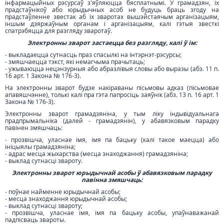
інфармацыйных рэсурсаў з'яўляюцца бясплатнымі. У грамадзян, іх
прадстаўнікоў або юрыдычных асоб не будуць браць згоду на
прадстаўленне звестак аб іх зваротах вышэйстаячым арганізацыям,
іншым дзяржаўным органам і арганізацыям, калі гэтыя звесткі
спатрэбяцца для разгляду зваротаў.
Электронны зварот застаецца без разгляду, калі ў ім:
- выкладаецца сутнасць праз спасылкі на інтэрнэт-рэсурсы;
- змяшчаецца тэкст, які немагчыма прачытаць;
- ужываюцца нецэнзурныя або абразлівыя словы або выразы (абз. 11 п.
16 арт. 1 Закона № 176-З).
На электронны зварот будзе накіраваны пісьмовы адказ (пісьмовае
апавяшчэнне), толькі калі пра гэта папросіць заяўнік (абз. 13 п. 16 арт. 1
Закона № 176-З).
Электронны зварот грамадзяніна, у тым ліку індывідуальнага
прадпрымальніка (далей - грамадзянін), у абавязковым парадку
павінен змяшчаць:
- прозвішча, уласнае імя, імя па бацьку (калі такое маецца) або
ініцыялы грамадзяніна;
- адрас месца жыхарства (месца знаходжання) грамадзяніна;
- выклад сутнасці звароту.
Электронны зварот юрыдычнай асобы ў абавязковым парадку
павінна змяшчаць:
- поўнае найменне юрыдычнай асобы;
- месца знаходжання юрыдычнай асобы;
- выклад сутнасці звароту;
- прозвішча, уласнае імя, імя па бацьку асобы, упаўнаважанай
падпісваць звароты.