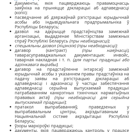
Дакументы, якія пацвярджаюць правамоцнасць
заяўніка на прыняцце дэкларацыі аб адпаведнасці
(копіі):
пасведчанне аб дзяржаўнай рэгістрацыі юрыдычнай
асобы або індывідуальнага прадпрымальніка ў
Рэспубліцы Беларусь;
дазвол на адкрыццё прадстаўніцтва замежнай
арганізацыі, выдадзенае Міністэрствам замежных
спраў Рэспублікі Беларусь
(пры неабходнасці)
;
спецыяльны дазвол (ліцэнзія) (пры неабходнасці);
дагавор (кантракт)
(пры наяўнасці)
,
таварасуправаджальных дакументацыя: инвойс,
таварная накладная і т. п.
(для партыі прадукцыі або
адзінкавага вырабы)
;
дагавор на прадстаўленне інтарэсаў замежнай
юрыдычнай асобы з указаннем правы прадстаўніка на
падачу заявы на рэгістрацыю дэкларацыі аб
адпаведнасці і адказнасці ў частцы забеспячэння
адпаведнасці серыйна выпускаемай прадукцыі
патрабаванням канкрэтных тэхнічных нарматыўных
прававых актаў
(пры неабходнасці для серыйна
выпускаемай прадукцыі)
;
пратакол выпрабаванняў, праведзеных у
выпрабавальным цэнтры, акрэдытаваным у
Нацыянальнай сістэме акрэдытацыі Рэспублікі
Беларусь;
ўзоры маркіроўкі прадукцыі;
дакументы, якія пацвярджаюць кантроль у працэсе