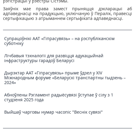
рэгістрацыі ў рэестры Сістэмы.
Заяўнік мае права замест прыняцця дэкларацыі аб
адпаведнасці на прадукцыю, уключаную ў Пералiк, правесці
сертыфікацыю з атрыманнем сертыфіката адпаведнасці.
Супрацоўнікі ААТ «Гіпрасувязь» – на рэспубліканскім
суботніку
Лічбавыя тэхналогіі для развіцця адукацыйнай
інфраструктуры гарадоў Беларусі
Дырэктар ААТ «Гіпрасувязь» прыме ўдзел у XIV
Міжнародным форуме «Беларускі транспартны тыдзень –
2024»
Абноўлены Рэгламент радыёсувязі ўступае ў сілу з 1
студзеня 2025 года
Выйшаў чарговы нумар часопіс "Веснiк сувязi"