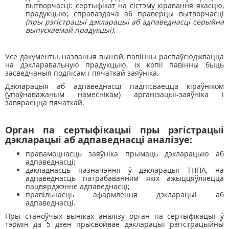
вытворчасці: сертыфікат на сістэму кіравання якасцю,
прадукцыю; справаздача аб праверцы вытворчасці
(пры рэгістрацыі дэкларацыі аб адпаведнасці серыйна
выпускаемай прадукцыі)
.
Усе дакументы, названыя вышэй, павінны распаўсюджвацца
на дэкларавальную прадукцыю, іх копіі павінны быць
засведчаныя подпісам і пячаткай заяўніка.
Дэкларацыя аб адпаведнасці падпісваецца кіраўніком
(упаўнаважаным намеснікам) арганізацыі-заяўніка і
завяраецца пячаткай.
Орган па сертыфікацыі пры рэгістрацыі
дэкларацыі аб адпаведнасці аналізуе:
правамоцнасць заяўніка прымаць дэкларацыю аб
адпаведнасці;
дакладнасць пазначэння ў дэкларацыі ТНПА, на
адпаведнасць патрабаванням якіх ажыццяўляецца
пацвярджэнне адпаведнасці;
правільнасць афармлення дэкларацыі аб
адпаведнасці.
Пры станоўчых выніках аналізу орган па сертыфікацыі ў
тэрмін да 5 дзён прысвойвае дэкларацыі рэгістрацыйны