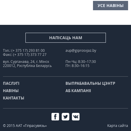
УСЕ НАВІНЫ
НАПІСАЦЬ НАМ
Тэл.: (+ 375 17) 293 81 00
aup@giprosvjaz.by
Факс: (+ 375 17) 373 77 27
вул. Сурганава, 24, г. Мінск
Пн-Чц: 8:30–17:30
220012, Рэспубліка Беларусь
Пт: 8:30–16:15
ПАСЛУГІ
ВЫПРАБАВАЛЬНЫ ЦЭНТР
НАВІНЫ
АБ КАМПАНІІ
КАНТАКТЫ
© 2015 ААТ «Гіпрасувязь»
Карта сайта