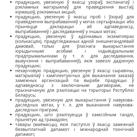
прадукцыю, увезеную ў якасці узораў, экспанатаў і
рэкламных матэрыялаў для правядзення выстаў,
кірмашоў, рэкламных акцый;
прадукцыю, увезеную ў якасці проб і ўзораў для
правядзення выпрабаванняў у мэтах сертыфікацыі або
прыняцця дэкларацыі аб адпаведнасці,
выпрабаванняў і даследаванняў у іншых мэтах;
прадукцыю, увезеную ў адзінкавых экземплярах
(колькасцях), прадугледжаных адной знешнегандлёвай
дамовай, толькі для ўласнага выкарыстання
юрыдычнымі асобамі і індывідуальнымі
прадпрымальнікамі (у т. л. для даследавання,
вывучэння і выпрабаванняў), якія завезлі дадзеную
прадукцыю;
нехарчовую прадукцыю, увезеную ў якасці сыравіны,
матэрыялаў і камплектуючых для выканання заказаў
замежных арганізацый па вырабе прадукцыі ў
адпаведнасці з заключанымі дагаворамі, не
прызначаную для рэалізацыі на тэрыторыі Рэспублікі
Беларусь;
прадукцыю, увезеную для выкарыстання ў навукова-
даследчых мэтах, у т. л. для выканання навукова-
даследчых праграм;
прадукцыю, што рэалізуецца ў камісійным гандлі,
прынятую ад грамадзян;
тавары (маёмасць), якія паступілі ў якасці замежнай
бязвыплатнай дапамогі і міжнароднай тэхнічнай
дапамогі;