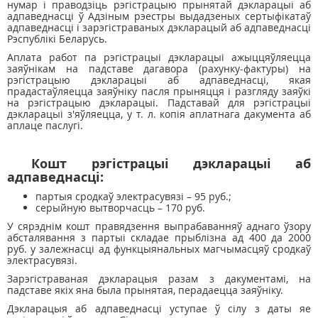
нумар і праводзіць рэгістрацыю прынятай дэкларацыі аб
адпаведнасці ў Адзіным рэестры выдадзеных сертыфікатаў
адпаведнасці і зарэгістраваных дэкларацый аб адпаведнасці
Рэспублікі Беларусь.
Аплата работ па рэгістрацыі дэкларацыі ажыццяўляецца
заяўнікам на падставе дагавора (рахунку-фактуры) на
рэгістрацыю дэкларацыі аб адпаведнасці, якая
прадастаўляецца заяўніку пасля прыняцця і разгляду заяўкі
на рэгістрацыю дэкларацыі. Падставай для рэгістрацыі
дэкларацыі з'яўляецца, у т. л. копія аплатнага дакумента аб
аплаце паслугі.
Кошт рэгістрацыі дэкларацыі аб
адпаведнасці:
партыя сродкаў электрасувязі – 95 руб.;
серыйную вытворчасць – 170 руб.
У сярэднім кошт правядзення выпрабаванняў аднаго ўзору
абсталявання з партыі складае прыблізна ад 400 да 2000
руб. у залежнасці ад функцыянальных магчымасцяў сродкаў
электрасувязі.
Зарэгістраваная дэкларацыя разам з дакументамі, на
падставе якіх яна была прынятая, перадаецца заяўнiку.
Дэкларацыя аб адпаведнасці уступае ў сілу з даты яе