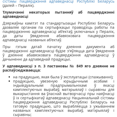
сістэмы пацвярджэння адпаведнасці Рэспублікі Беларусь
(далей – Пералiк).
Тлумачэнні некаторых пытанняў аб пацвярджэнні
адпаведнасці
Дзяржаўны камітэт па стандартызацыі Рэспублікі Беларусь
дазваляе органам па сертыфікацыі праводзіць работы па
пацвярджэнню адпаведнасці аб'ектаў, уключаных у Пералiк,
да даты ўвядзення абавязковага пацвярджэння
адпаведнасці названых аб'ектаў.
Пры гэтым датай пачатку дзеяння дакумента аб
пацвярджэнні адпаведнасці будзе з'яўляцца дата ўвядзення
ў дзеянне абавязковага пацвярджэння адпаведнасці ў
дачыненні да адпаведнай прадукцыі.
У адпаведнасці з п. 3 пастановы № 849 яго дзеянне не
распаўсюджваецца:
на прадукцыю, якая была ў эксплуатацыі (спажыванні);
прадукцыю, увезеную юрыдычнымі асобамі і
індывідуальнымі прадпрымальнікамі ў якасці
камплектуючых вырабаў, матэрыялаў і сыравіны для
выкарыстання ва ўласнай вытворчасці пры наяўнасці
ў іх сертыфікатаў адпаведнасці Нацыянальнай сістэмы
пацвярджэння адпаведнасці Рэспублікі Беларусь на
гатовую прадукцыю, што вырабляецца з ужываннем
названых камплектуючых вырабаў, матэрыялаў і
сыравіны;