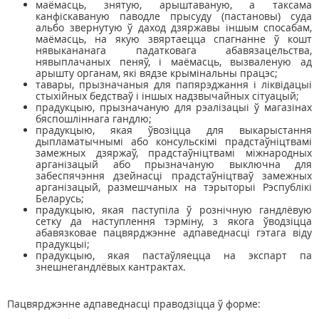
маёмасць, знятую, арыштаваную, а таксама
канфіскаваную паводле прысуду (пастановы) суда
альбо звернутую ў даход дзяржавы іншым спосабам,
маёмасць, на якую звяртаецца спагнанне ў кошт
нявыкананага падатковага абавязацельства,
нявыплачаных пеняў, і маёмасць, вызваленую ад
арышту органам, які вядзе крымінальны працэс;
тавары, прызначаныя для папярэджання і ліквідацыі
стыхійных бедстваў і іншых надзвычайных сітуацый;
прадукцыю, прызначаную для рэалізацыі ў магазінах
бяспошліннага гандлю;
прадукцыю, якая ўвозіцца для выкарыстання
дыпламатычнымі або консульскімі прадстаўніцтвамі
замежных дзяржаў, прадстаўніцтвамі міжнародных
арганізацый або прызначаную выключна для
забеспячэння дзейнасці прадстаўніцтваў замежных
арганізацый, размешчаных на тэрыторыі Рэспублікі
Беларусь;
прадукцыю, якая паступіла ў рознічную гандлёвую
сетку да наступлення тэрміну, з якога ўводзіцца
абавязковае пацвярджэнне адпаведнасці гэтага віду
прадукцыі;
прадукцыю, якая пастаўляецца на экспарт па
знешнегандлёвых кантрактах.
Пацвярджэнне адпаведнасці праводзіцца ў форме: