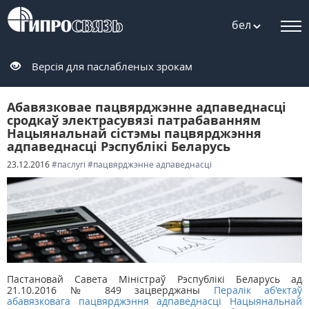
бел
Версія для паслабленых зрокам
Абавязковае пацвярджэнне адпаведнасці
сродкаў электрасувязі патрабаванням
Нацыянальнай сістэмы пацвярджэння
адпаведнасці Рэспублікі Беларусь
23.12.2016
#паслугі
#пацвярджэнне адпаведнасці
Пастановай Савета Міністраў Рэспублікі Беларусь ад
21.10.2016 № 849 зацверджаны
Пералік аб'ектаў
абавязковага пацвярджэння адпаведнасці Нацыянальнай