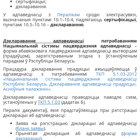
сертыфікацыі;
дэкларавання.
У адпаведнасці з
Пералікам
сродкі электрасувязі,
вызначаныя пунктамі 10.1–10.4, падлягаюць
сертыфікацыі
,
пунктамі 10.5–10.16 –
дэклараванню
.
Дэклараванне адпаведнасці
патрабаванням
Нацыянальнай сістэмы пацвярджэння адпаведнасці
–
форма абавязковага пацвярджэння адпаведнасці вытворцам
(прадаўцом), зарэгістраваным згодна з ўстаноўленым
парадкам ў Рэспубліцы Беларусь.
Працэдура дэкларавання прадукцыі ажыццяўляецца ў
адпаведнасці з патрабаваннямі
ТКП 5.1.03-2012
«Нацыянальная сістэма пацвярджэння адпаведнасці
Рэспублікі Беларусь. Дэклараванне адпаведнасці прадукцыі.
Асноўныя палажэнні»
.
Дэклараванне адпаведнасці праводзіцца паводле схем,
устаноўленых у
ТКП 5.1.03
(дадатак Б).
Пералік дакументаў, якія прадстаўляюцца пры рэгістрацыі
дэкларацыі аб адпаведнасці:
Заява на рэгістрацыю дэкларацыі аб адпаведнасці
(
бланк заявы
).
Прынятая дэкларацыя аб адпаведнасці (
форма
дэкларацыі
).