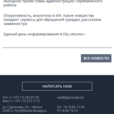
Выездной прием главы администрации Первомайского
района
Оперативность, аналитика и ИИ. Какие новшества
ожидают сервисы для обращений граждан, рассказала
замминистра
Единый день информирования в ОЦ «Аксиос»
ВСЕ НОВОСТИ
НАПИСАТЬ НАМ
Тел.: (+ 375 17) 293 81 00
aup@giprosvjaz.by
Факс: (+ 375 17) 373 77 27
ул. Сурганова, 24, г. Минск
Пн - Чт: 8:30–17:30
220012, Республика Беларусь
Пт: 8:30–16:15