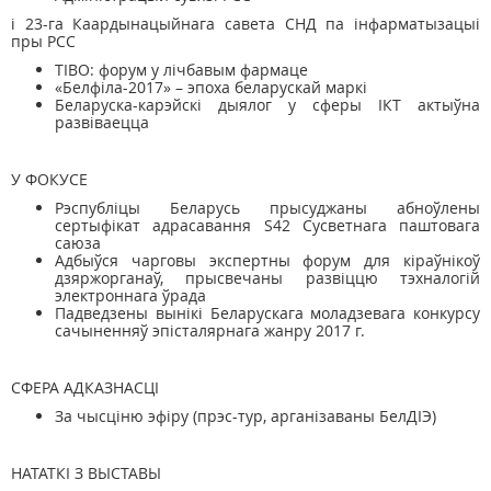
і 23-га Каардынацыйнага савета СНД па інфарматызацыі
пры РСС
TIBO: форум у лічбавым фармаце
«Белфіла-2017» – эпоха беларускай маркі
Беларуска-карэйскі дыялог у сферы ІКТ актыўна
развіваецца
У ФОКУСЕ
Рэспубліцы Беларусь прысуджаны абноўлены
сертыфікат адрасавання S42 Сусветнага паштовага
саюза
Адбыўся чарговы экспертны форум для кіраўнікоў
дзяржорганаў, прысвечаны развіццю тэхналогій
электроннага ўрада
Падведзены вынікі Беларускага моладзевага конкурсу
сачыненняў эпісталярнага жанру 2017 г.
СФЕРА АДКАЗНАСЦІ
За чысціню эфіру (прэс-тур, арганізаваны БелДІЭ)
НАТАТКІ З ВЫСТАВЫ