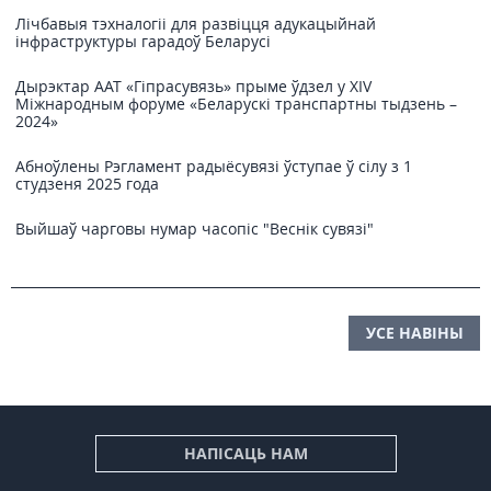
Лічбавыя тэхналогіі для развіцця адукацыйнай
інфраструктуры гарадоў Беларусі
Дырэктар ААТ «Гіпрасувязь» прыме ўдзел у XIV
Міжнародным форуме «Беларускі транспартны тыдзень –
2024»
Абноўлены Рэгламент радыёсувязі ўступае ў сілу з 1
студзеня 2025 года
Выйшаў чарговы нумар часопіс "Веснiк сувязi"
УСЕ НАВІНЫ
НАПІСАЦЬ НАМ