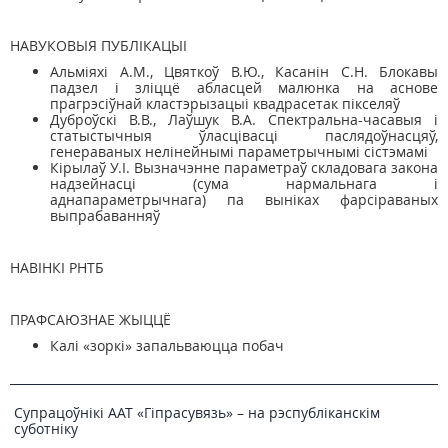
НАВУКОВЫЯ ПУБЛІКАЦЫІ
Альміяхі А.М., Цвяткоў В.Ю., Касанін С.Н. Блокавы
падзел і зліццё абласцей малюнка на аснове
прагрэсіўнай кластэрызацыі квадрасетак пікселяў
Дуброўскі В.В., Лаўшук В.А. Спектральна-часавыя і
статыстычныя ўласцівасці паслядоўнасцяў,
генераваных нелінейнымі параметрычнымі сістэмамі
Кірылаў У.І. Вызначэнне параметраў складовага закона
надзейнасці (сума нармальнага і
аднапараметрычнага) па выніках фарсіраваных
выпрабаванняў
НАВІНКІ РНТБ
ПРАФСАЮЗНАЕ ЖЫЦЦЁ
Калі «зоркі» запальваюцца побач
Супрацоўнікі ААТ «Гіпрасувязь» – на рэспубліканскім
суботніку