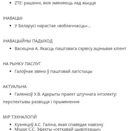
ZTE: рашэнні, якія змяняюць лад жыцця
ІНАВАЦЫІ
У Беларусі нарастае «воблачнасць»...
ІНАВАЦЫЙНЫ ПАДЫХОД
Васюціна А. Якасць паштовага сэрвісу ацэньвае кліент
НА РЫНКУ ПАСЛУГ
Галоўнае звяно ў паштовай лагістыцы
АКТУАЛЬНА
Галянкоў У.В. Адкрыты праект штучнага інтэлекту:
перспектывы развіцця і прымянення
МІР ТЭХНАЛОГІЙ
Кузняцоў А.С. Галіна, якая спавядае навізну
Мішук С.С. Эфекты «сеткавай цывілізацыі»