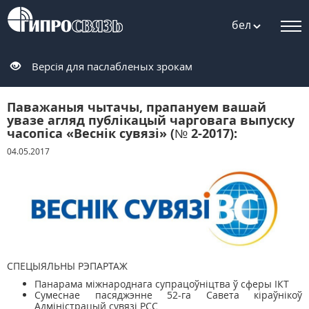
бел
Версія для паслабленых зрокам
Паважаныя чытачы, прапануем вашай
увазе агляд публікацый чарговага выпуску
часопіса «Веснiк сувязi» (№ 2-2017):
04.05.2017
СПЕЦЫЯЛЬНЫ РЭПАРТАЖ
Панарама міжнароднага супрацоўніцтва ў сферы ІКТ
Сумеснае пасяджэнне 52-га Савета кіраўнікоў
Адміністрацый сувязі РСС