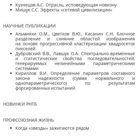
Кузнецов А.С. Отрасль, исповедующая новизну
Мишук С.С. Эффекты «сетевой цивилизации»
НАУЧНЫЕ ПУБЛИКАЦИИ
Альмияхи О.М., Цветков В.Ю., Касанин С.Н. Блочное
разделение и слияние областей изображения
на основе прогрессивной кластеризации квадросеток
пикселей
Дубровский В.В., Лавшук О.А. Спектрально-временные
и статистические свойства последовательностей,
генерируемых нелинейными параметрическими
системами
Кириллов В.И. Определение параметров составного
закона надежности (сумма нормального и
однопараметрического) по результатам
форсированных испытаний
НОВИНКИ РНТБ
ПРОФСОЮЗНАЯ ЖИЗНЬ
Когда «звезды» зажигаются рядом