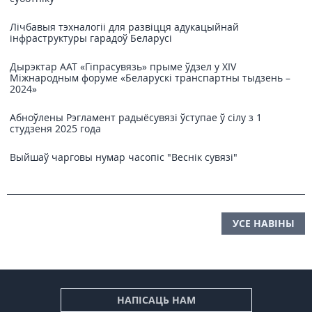
Лічбавыя тэхналогіі для развіцця адукацыйнай
інфраструктуры гарадоў Беларусі
Дырэктар ААТ «Гіпрасувязь» прыме ўдзел у XIV
Міжнародным форуме «Беларускі транспартны тыдзень –
2024»
Абноўлены Рэгламент радыёсувязі ўступае ў сілу з 1
студзеня 2025 года
Выйшаў чарговы нумар часопіс "Веснiк сувязi"
УСЕ НАВІНЫ
НАПІСАЦЬ НАМ