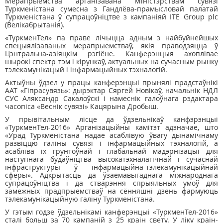
Мерапрыемства арганізавана Міністэрствам сувязі
Туркменістана сумесна з Гандлёва-прамысловай палатай
Туркменістана ў супрацоўніцтве з кампаніяй ITE Group plc
(Велікабрытанія).
«ТуркменТел» па праве лічыцца адным з найбуйнейшых
спецыялізаваных мерапрыемстваў, якія праводзяцца ў
Цэнтральна-азіяцкім рэгіёне. Канферэнцыя ахоплівае
шырокі спектр тэм і кірункаў, актуальных на сучасным рынку
тэлекамунікацый і інфармацыйных тэхналогій.
Актыўны ўдзел у працы канферэнцыі прынялі прадстаўнікі
ААТ «Гіпрасувязь»: дырэктар Сяргей Новікаў, начальнік НДЛ
СУС Аляксандр Сакалоўскі і намеснік галоўнага рэдактара
часопіса «Веснiк сувязi» Кацярына Дробыш.
У прывітальным лісце да ўдзельнікаў канфэрэнцыі
«ТуркменТел-2016» Арганізацыйны камітэт адзначае, што
«Урад Туркменістана надае асаблівую ўвагу дынамічнаму
развіццю галіны сувязі і інфармацыйных тэхналогій, а
асабліва іх грунтоўнай і глабальнай мадэрнізацыі для
наступнага будаўніцтва высокатэхналагічнай і сучаснай
інфраструктуры ў інфармацыйна-тэлекамунікацыйнай
сферы». Адкрытасць да ўзаемавыгаднага міжнароднага
супрацоўніцтва і да стварэння спрыяльных умоў для
замежных прадпрыемстваў на сённяшні дзень фармуюць
тэлекамунікацыйную галіну Туркменістана.
У гэтым годзе ўдзельнікамі канферэнцыі «ТуркменТел-2016»
сталі больш за 70 кампаній з 25 краін свету. У ліку краін-