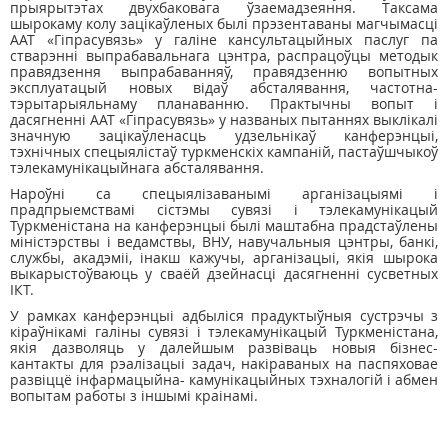
прыярытэтах двухбаковага ўзаемадзеяння. Таксама
шырокаму колу зацікаўленых былі прэзентаваны магчымасці
ААТ «Гіпрасувязь» у галіне кансультацыйных паслуг па
стварэнні выпрабавальнага цэнтра, распрацоўцы методык
правядзення выпрабаванняў, правядзенню вопытных
эксплуатацый новых відаў абсталявання, частотна-
тэрытарыяльнаму планаванню. Практычны вопыт і
дасягненні ААТ «Гіпрасувязь» у названых пытаннях выклікалі
значную зацікаўленасць удзельнікаў канферэнцыі,
тэхнічных спецыялістаў туркменскіх кампаній, пастаўшчыкоў
тэлекамунікацыйнага абсталявання.
Нароўні са спецыялізаванымі арганізацыямі і
прадпрыемствамі сістэмы сувязі і тэлекамунікацый
Туркменістана на канферэнцыі былі маштабна прадстаўлены
міністэрствы і ведамствы, ВНУ, навучальныя цэнтры, банкі,
службы, акадэміі, інакш кажучы, арганізацыі, якія шырока
выкарыстоўваюць у сваёй дзейнасці дасягненні сусветных
ІКТ.
У рамках канферэнцыі адбыліся прадуктыўныя сустрэчы з
кіраўнікамі галіны сувязі і тэлекамунікацый Туркменістана,
якія дазволяць у далейшым развіваць новыя бізнес-
кантакты для рэалізацыі задач, накіраваных на паспяховае
развіццё інфармацыйна- камунікацыйных тэхналогій і абмен
вопытам работы з іншымі краінамі.