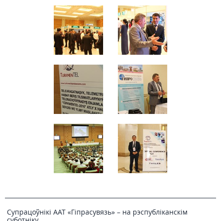
Супрацоўнікі ААТ «Гіпрасувязь» – на рэспубліканскім
суботніку