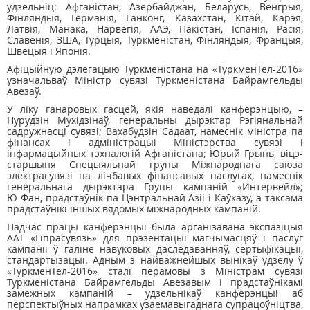
удзельніц: Афганістан, Азербайджан, Беларусь, Венгрыя,
Фінляндыя, Германія, Ганконг, Казахстан, Кітай, Карэя,
Латвія, Манака, Нарвегія, ААЭ, Пакістан, Іспанія, Расія,
Славенія, ЗША, Турцыя, Туркменістан, Фінляндыя, Францыя,
Швецыя і Японія.
Афіцыйную дэлегацыю Туркменістана на «ТуркменТел-2016»
узначальваў Міністр сувязі Туркменістана Байрамгельды
Авезаў.
У ліку ганаровых гасцей, якія наведалі канферэнцыю, –
Нурудзін Мухідзінаў, генеральны дырэктар Рэгіянальнай
садружнасці сувязі; Вахабудзін Садаат, намеснік міністра па
фінансах і адміністрацыі Міністэрства сувязі і
інфармацыйных тэхналогій Афганістана; Юрый Грынь, віцэ-
старшыня Спецыяльнай групы Міжнароднага саюза
электрасувязі па лічбавых фінансавых паслугах, намеснік
генеральнага дырэктара Групы кампаній «Интервейл»;
Ю Фан, прадстаўнік па Цэнтральнай Азіі і Каўказу, а таксама
прадстаўнікі іншых вядомых міжнародных кампаній.
Падчас працы канферэнцыі была арганізавана экспазіцыя
ААТ «Гіпрасувязь» для прэзентацыі магчымасцяў і паслуг
кампаніі ў галіне навуковых даследаванняў, сертыфікацыі,
стандартызацыі. Адным з найважнейшых вынікаў удзелу ў
«ТуркменТел-2016» сталі перамовы з Міністрам сувязі
Туркменістана Байрамгельды Авезавым і прадстаўнікамі
замежных кампаній – удзельнікаў канферэнцыі аб
перспектыўных напрамках узаемавыгаднага супрацоўніцтва,