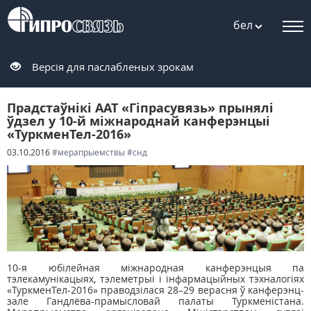
бел
Версія для паслабленых зрокам
Прадстаўнікі ААТ «Гіпрасувязь» прынялі
ўдзел у 10-й міжнароднай канферэнцыі
«ТуркменТел-2016»
03.10.2016
#мерапрыемствы
#снд
10-я юбілейная міжнародная канферэнцыя па
тэлекамунікацыях, тэлеметрыі і інфармацыйных тэхналогіях
«ТуркменТел-2016» праводзілася 28–29 верасня ў канферэнц-
зале Гандлёва-прамысловай палаты Туркменістана.