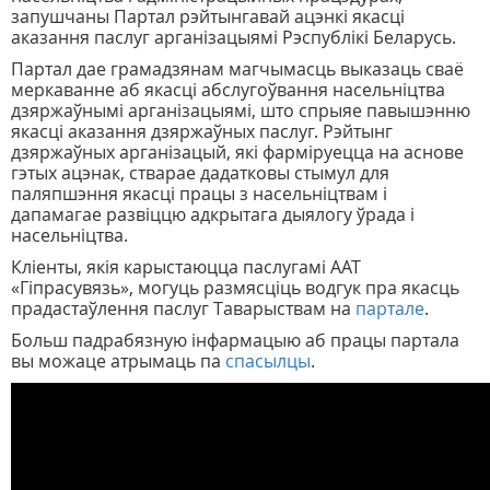
запушчаны Партал рэйтынгавай ацэнкі якасці
аказання паслуг арганізацыямі Рэспублікі Беларусь.
Партал дае грамадзянам магчымасць выказаць сваё
меркаванне аб якасці абслугоўвання насельніцтва
дзяржаўнымі арганізацыямі, што спрыяе павышэнню
якасці аказання дзяржаўных паслуг. Рэйтынг
дзяржаўных арганізацый, які фарміруецца на аснове
гэтых ацэнак, стварае дадатковы стымул для
паляпшэння якасці працы з насельніцтвам і
дапамагае развіццю адкрытага дыялогу ўрада і
насельніцтва.
Кліенты, якія карыстаюцца паслугамі ААТ
«Гіпрасувязь», могуць размясціць водгук пра якасць
прадастаўлення паслуг Таварыствам на
партале
.
Больш падрабязную інфармацыю аб працы партала
вы можаце атрымаць па
спасылцы
.