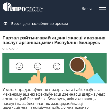
бел
Версія для паслабленых зрокам
Партал рэйтынгавай ацэнкі якасці аказання
паслуг арганізацыямі Рэспублікі Беларусь
01.07.2019
У мэтах прадастаўлення празрыстага і аб’ектыўнага
механізму ацэнкі эфектыўнасці дзейнасці дзяржаўных
арганізацый Рэспублікі Беларусь, якія аказваюць
паслугі па забеспячэнню жыццядзейнасці
насельніцтва і адміністрацыйных працэдурах,