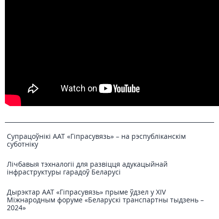
Супрацоўнікі ААТ «Гіпрасувязь» – на рэспубліканскім
суботніку
Лічбавыя тэхналогіі для развіцця адукацыйнай
інфраструктуры гарадоў Беларусі
Дырэктар ААТ «Гіпрасувязь» прыме ўдзел у XIV
Міжнародным форуме «Беларускі транспартны тыдзень –
2024»