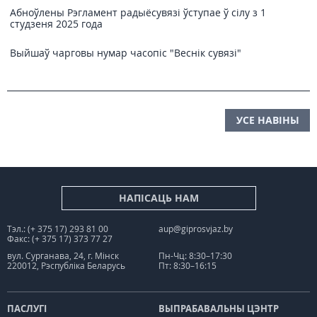
Абноўлены Рэгламент радыёсувязі ўступае ў сілу з 1
студзеня 2025 года
Выйшаў чарговы нумар часопіс "Веснiк сувязi"
УСЕ НАВІНЫ
НАПІСАЦЬ НАМ
Тэл.: (+ 375 17) 293 81 00
aup@giprosvjaz.by
Факс: (+ 375 17) 373 77 27
вул. Сурганава, 24, г. Мінск
Пн-Чц: 8:30–17:30
220012, Рэспубліка Беларусь
Пт: 8:30–16:15
ПАСЛУГІ
ВЫПРАБАВАЛЬНЫ ЦЭНТР