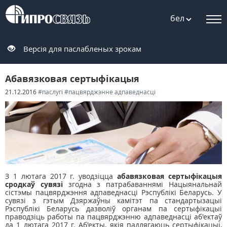
бел
Версія для паслабленых зрокам
Абавязковая сертыфікацыя
21.12.2016
#паслугі
#пацвярджэнне адпаведнасці
З 1 лютага 2017 г. уводзіцца
абавязковая сертыфікацыя
сродкаў сувязі
згодна з патрабаваннямі Нацыянальнай
сістэмы пацвярджэння адпаведнасці Рэспублікі Беларусь. У
сувязі з гэтым Дзяржаўны камітэт па стандартызацыі
Рэспублікі Беларусь дазволіў органам па сертыфікацыі
праводзіць работы па пацвярджэнню адпаведнасці аб'ектаў
да 1 лютага 2017 г. Аб'екты, якiя падлягаюць сертыфікацыі,