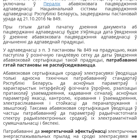
уключаны ў
Пералiк
абавязковага пацвярджэння
адпаведнасці Нацыянальнай сістэмы пацвярджэння
адпаведнасці Рэспублікі Беларусь, зацверджаны пастановай
урада ад 21.10.2016 № 849.
Пры гэтым датай пачатку дзеяння дакумента аб
пацверджанні адпаведнасці будзе з'яўляцца дата ўвядзення
ў дзеянне абавязковага пацвярджэння адпаведнасці ў
дачыненні да адпаведнай прадукцыі.
У адпаведнасці з п. 3 пастановы № 849 на прадукцыю, якая
паступіла ў рознічную гандлёвую сетку да даты ўвядзення
абавязковай сертыфікацыі такой прадукцыі,
патрабаванні
гэтай пастановы не распаўсюджваюцца
.
Абавязковая сертыфікацыя сродкаў электрасувязі ўводзіцца
толькі адносна тэхнічных патрабаванняў стандартаў
Рэспублікі Беларусь да асноўных параметраў і
характарыстык інтэрфейсаў фізічнага ўзроўню, рэалізацыі
пратаколаў узаемадзеяння, кадавання сігналаў, асноўных
параметраў якасці, кантролю, кіравання і ўзаемадзеяння,
электрасілкавання і стойкасці да перанапружання і
звыштокаў. Таксама абавязковая сертыфікацыя ўводзіцца ў
частцы патрабаванняў да параметраў радыёчастотнага
спектру радыёэлектронных сродкаў, іх электрамагнітнай
сумяшчальнасці і бяспекі.
Патрабаванні да
энергетычнай эфектыўнасці
электрычных
энергаспажывальных прылад на сродкі электрасувязі
не