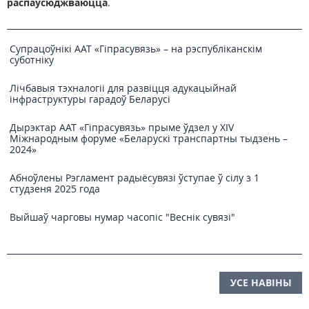
распаўсюджваюцца
.
Супрацоўнікі ААТ «Гіпрасувязь» – на рэспубліканскім
суботніку
Лічбавыя тэхналогіі для развіцця адукацыйнай
інфраструктуры гарадоў Беларусі
Дырэктар ААТ «Гіпрасувязь» прыме ўдзел у XIV
Міжнародным форуме «Беларускі транспартны тыдзень –
2024»
Абноўлены Рэгламент радыёсувязі ўступае ў сілу з 1
студзеня 2025 года
Выйшаў чарговы нумар часопіс "Веснiк сувязi"
УСЕ НАВІНЫ