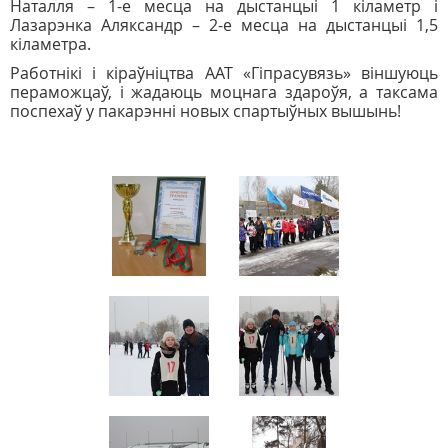
Наталля – 1-е месца на дыстанцыі 1 кіламетр і
Лазарэнка Аляксандр – 2-е месца на дыстанцыі 1,5
кіламетра.
Работнікі і кіраўніцтва ААТ «Гіпрасувязь» віншуюць
пераможцаў, і жадаюць моцнага здароўя, а таксама
поспехаў у пакарэнні новых спартыўных вышынь!