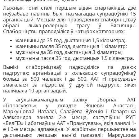
Лыжныя гонкі сталі першым відам спартакіяды, дзе
неўзабаве павінны былі пазмагацца супрацоўнікі 15
арганізацый. Месцам для правядзення спаборніцтваў
абралі лыжа-ролерную трасу ў Вяснянцы.
Спаборніцтвы праводзіліся ў чатырох катэгорыях:
жанчыны да 35 год, дыстанцыя 1,5 кіламетра;
жанчыны пасля 35 год, дыстанцыя 1 кіламетр;
мужчыны да 35 год, дыстанцыя 3 кіламетры;
мужчыны пасля 35 год, дыстанцыя 1,5 кіламетра.
Вынікі спаборніцтваў падводзіліся па дзвюх
падгрупах: арганізацыі з колькасцю супрацоўнікаў
больш за 500 чалавек і да 500. ААТ «Гіпрасувязь»
змагалася за лідэрства ў другой падгрупе, якая
налічвала 10 арганізацый.
У агульнакамандным заліку зборная ААТ
«Гіпрасувязь» у складзе Зяневіч Анастасіі,
Маркушовай Наталлі, Салаўёва Яўгенія і Лазарэнка
Аляксандра заняла 2-е месца, саступіўшы РУП
«БелГІЭ» і абагнаўшы ААТ «Прамсувязь», якія занялі 1-
е і 3-е месцы адпаведна. У асабістым першынстве на
дыстанцыях лепшыя вынікі паказалі: Маркушова