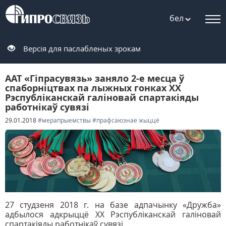
бел
Версія для паслабленых зрокам
ААТ «Гіпрасувязь» заняло 2-е месца ў
спаборніцтвах па лыжных гонках XX
Рэспубліканскай галіновай спартакіяды
работнікаў сувязі
29.01.2018
#мерапрыемствы
#прафсаюзнае жыццё
27 студзеня 2018 г. на базе адпачынку «Дружба»
адбылося адкрыццё XX Рэспубліканскай галіновай
спартакіяды работнікаў сувязі.