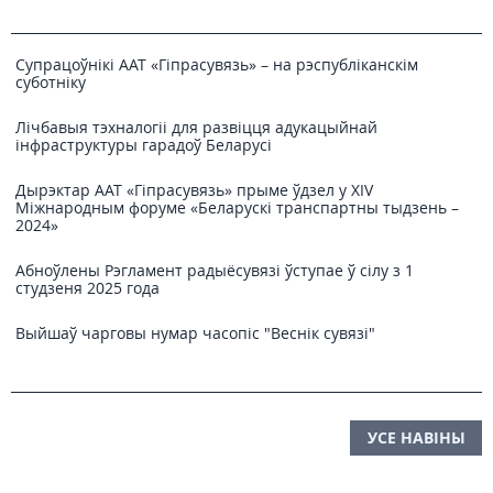
Супрацоўнікі ААТ «Гіпрасувязь» – на рэспубліканскім
суботніку
Лічбавыя тэхналогіі для развіцця адукацыйнай
інфраструктуры гарадоў Беларусі
Дырэктар ААТ «Гіпрасувязь» прыме ўдзел у XIV
Міжнародным форуме «Беларускі транспартны тыдзень –
2024»
Абноўлены Рэгламент радыёсувязі ўступае ў сілу з 1
студзеня 2025 года
Выйшаў чарговы нумар часопіс "Веснiк сувязi"
УСЕ НАВІНЫ