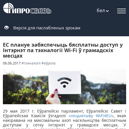
бел
Версія для паслабленых зрокам
ЕС плануе забяспечыць бясплатны доступ у
Інтэрнэт па тэхналогіі Wi-Fi ў грамадскіх
месцах
06.06.2017
#тэхналогіі
#еўропа
29 мая 2017 г. Еўрапейскі парламент, Еўрапейскі Савет і
Еўрапейская Камісія ўзгаднілі
«ініцыятыву WiFi4EU»
, якая
накіравана на максімальны ахоп насельніцтва бясплатным
доступам у сетку Інтэрнэт у грамадскіх месцах. У