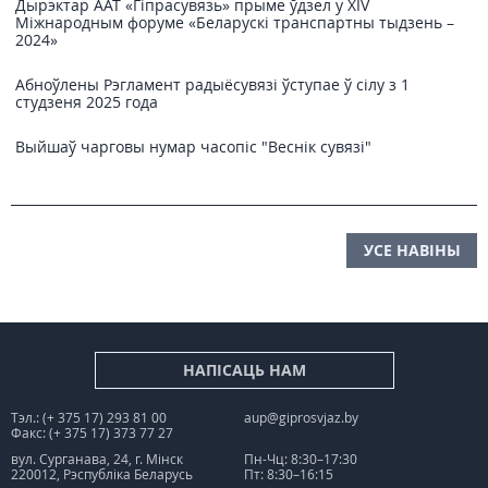
Дырэктар ААТ «Гіпрасувязь» прыме ўдзел у XIV
Міжнародным форуме «Беларускі транспартны тыдзень –
2024»
Абноўлены Рэгламент радыёсувязі ўступае ў сілу з 1
студзеня 2025 года
Выйшаў чарговы нумар часопіс "Веснiк сувязi"
УСЕ НАВІНЫ
НАПІСАЦЬ НАМ
Тэл.: (+ 375 17) 293 81 00
aup@giprosvjaz.by
Факс: (+ 375 17) 373 77 27
вул. Сурганава, 24, г. Мінск
Пн-Чц: 8:30–17:30
220012, Рэспубліка Беларусь
Пт: 8:30–16:15