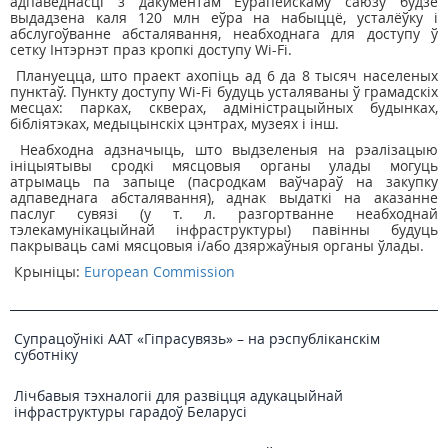
адпаведнасці з дакументам Еўрапейскаму саюзу будзе
выдадзена каля 120 млн еўра на набыццё, усталёўку і
абслугоўванне абсталявання, неабходнага для доступу ў
сетку Інтэрнэт праз кропкі доступу Wi-Fi.
Плануецца, што праект ахопіць ад 6 да 8 тысяч населеных
пунктаў. Пункту доступу Wi-Fi будуць усталяваны ў грамадскіх
месцах: парках, скверах, адміністрацыйных будынках,
бібліятэках, медыцынскіх цэнтрах, музеях і інш.
Неабходна адзначыць, што выдзеленыя на рэалізацыю
ініцыятывы сродкі мясцовыя органы улады могуць
атрымаць па запыце (пасродкам ваўчараў на закупку
адпаведнага абсталявання), аднак выдаткі на аказанне
паслуг сувязі (у т. л. разгортванне неабходнай
тэлекамунікацыйнай інфраструктуры) павінны будуць
пакрываць самі мясцовыя і/або дзяржаўныя органы ўлады.
Крыніцы:
European Commission
Супрацоўнікі ААТ «Гіпрасувязь» – на рэспубліканскім
суботніку
Лічбавыя тэхналогіі для развіцця адукацыйнай
інфраструктуры гарадоў Беларусі