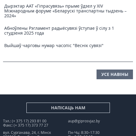
Дырэктар ААТ «Гіпрасувязь» прыме ўдзел у XIV
Міжнародным форуме «Беларускі транспартны тыдзень –
2024»
Абноўлены Рэгламент радыёсувязі ўступае ў сілу з 1
студзеня 2025 года
Выйшаў чарговы нумар часопіс "Веснiк сувязi"
УСЕ НАВІНЫ
НАПІСАЦЬ НАМ
Тэл.: (+ 375 17) 293 81 00
aup@giprosvjaz.by
Факс: (+ 375 17) 373 77 27
вул. Сурганава, 24, г. Мінск
Пн-Чц: 8:30–17:30