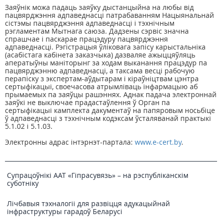
Заяўнік можа падаць заяўку дыстанцыйна на любы від
пацвярджэння адпаведнасці патрабаванням Нацыянальнай
сістэмы пацвярджэння адпаведнасці і тэхнічным
рэгламентам Мытнага саюза. Дадзены сэрвіс значна
спрашчае і паскарае працэдуру пацвярджэння
адпаведнасці. Рэгістрацыя ўліковага запісу карыстальніка
(асабістага кабінета заказчыка) дазваляе ажыццяўляць
аператыўны маніторынг за ходам выканання працэдур па
пацвярджэнню адпаведнасці, а таксама весці рабочую
перапіску з экспертам-аўдытарам і кіраўніцтвам цэнтра
сертыфікацыі, своечасова атрымліваць інфармацыю аб
прымаемых па заяўцы рашэннях. Аднак падача электроннай
заяўкі не выключае прадастаўлення ў Орган па
сертыфікацыі камплекта дакументаў на папяровым носьбіце
ў адпаведнасці з тэхнічным кодэксам ўсталяванай практыкі
5.1.02 і 5.1.03.
Электронны адрас інтэрнэт-партала:
www.e-cert.by
.
Супрацоўнікі ААТ «Гіпрасувязь» – на рэспубліканскім
суботніку
Лічбавыя тэхналогіі для развіцця адукацыйнай
інфраструктуры гарадоў Беларусі