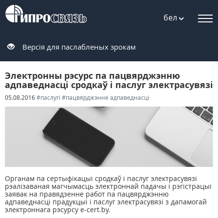
бел
Версія для паслабленых зрокам
Электронны рэсурс па пацвярджэнню
адпаведнасці сродкаў і паслуг электрасувязі
05.08.2016
#паслугі
#пацвярджэнне адпаведнасці
Органам па сертыфікацыі сродкаў і паслуг электрасувязі
рэалізаваная магчымасць электроннай падачы і рэгістрацыі
заявак на правядзенне работ па пацвярджэнню
адпаведнасці прадукцыі і паслуг электрасувязі з дапамогай
электроннага рэсурсу e-cert.by.