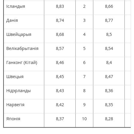
Ісландыя
8,83
2
8,66
Данія
8,74
3
8,77
Швейцарыя
8,68
4
8,5
Велікабрытанія
8,57
5
8,54
Ганконг (Кітай)
8,46
6
8,4
Швецыя
8,45
7
8,47
Нідэрланды
8,43
8
8,36
Нарвегія
8,42
9
8,35
Японія
8,37
10
8,28
1