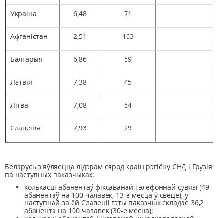
Украіна
6,48
71
1
Афганістан
2,51
163
1
Балгарыя
6,86
59
Латвія
7,38
45
Літва
7,08
54
Славенія
7,93
29
Беларусь з'яўляецца лідэрам сярод краін рэгіёну СНД і Грузія
па наступных паказчыках:
колькасці абанентаў фіксаванай тэлефоннай сувязі (49
абанентаў на 100 чалавек, 13-е месца ў свеце); у
наступнай за ёй Славеніі гэты паказчык складае 36,2
абанента на 100 чалавек (30-е месца);