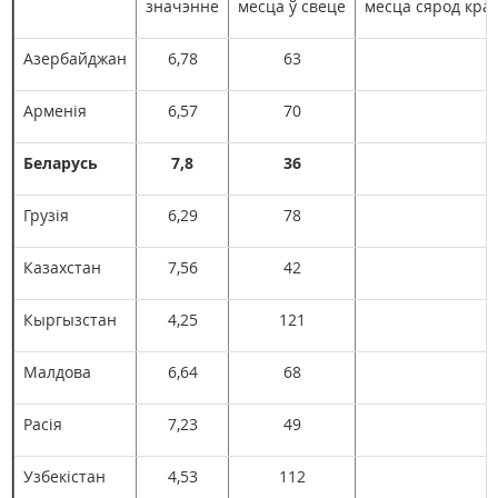
значэнне
месца ў свеце
месца сярод краі
Азербайджан
6,78
63
Арменія
6,57
70
1
Беларусь
7,8
36
Грузія
6,29
78
1
Казахстан
7,56
42
Кыргызстан
4,25
121
1
Малдова
6,64
68
Расія
7,23
49
Узбекістан
4,53
112
1