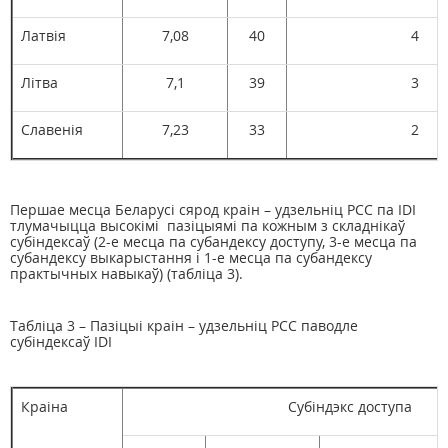
Латвія
7,08
40
4
Літва
7,1
39
3
Славенія
7,23
33
2
Першае месца Беларусі сярод краін – удзельніц РСС па IDI
тлумачыцца высокімі пазіцыямі па кожным з складнікаў
субіндексаў (2-е месца па субандексу доступу, 3-е месца па
субандексу выкарыстання і 1-е месца па субандексу
практычных навыкаў) (табліца 3).
Табліца 3 – Пазіцыі краін – удзельніц РСС паводле
субіндексаў IDI
Краіна
Субіндэкс доступа