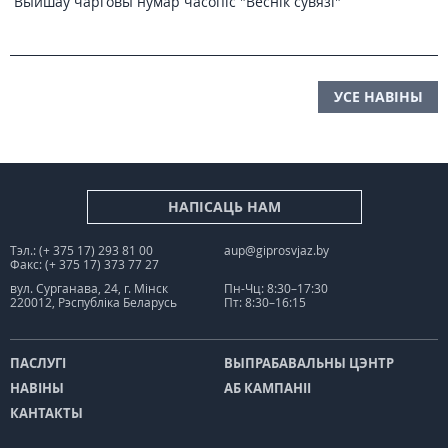
Выйшаў чарговы нумар часопіс "Веснiк сувязi"
УСЕ НАВІНЫ
НАПІСАЦЬ НАМ
Тэл.: (+ 375 17) 293 81 00
aup@giprosvjaz.by
Факс: (+ 375 17) 373 77 27
вул. Сурганава, 24, г. Мінск
Пн-Чц: 8:30–17:30
220012, Рэспубліка Беларусь
Пт: 8:30–16:15
ПАСЛУГІ
ВЫПРАБАВАЛЬНЫ ЦЭНТР
НАВІНЫ
АБ КАМПАНІІ
КАНТАКТЫ