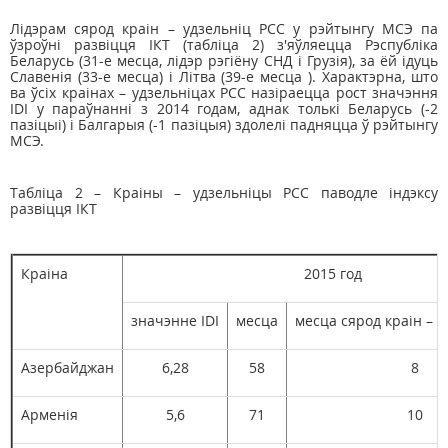
Лідэрам сярод краін – удзельніц РСС у рэйтынгу МСЭ па
ўзроўні развіцця ІКТ (табліца 2) з'яўляецца Рэспубліка
Беларусь (31-е месца, лідэр рэгіёну СНД і Грузія), за ёй ідуць
Славенія (33-е месца) і Літва (39-е месца ). Характэрна, што
ва ўсіх краінах – удзельніцах РСС назіраецца рост значэння
IDI у параўнанні з 2014 годам, аднак толькі Беларусь (-2
пазіцыі) і Балгарыя (-1 пазіцыя) здолелі падняцца ў рэйтынгу
МСЭ.
Табліца 2 – Краіны – удзельніцы РСС паводле індэксу
развіцця ІКТ
Краіна
2015 год
значэнне IDI
месца
месца сярод краін – у
Азербайджан
6,28
58
8
Арменія
5,6
71
10