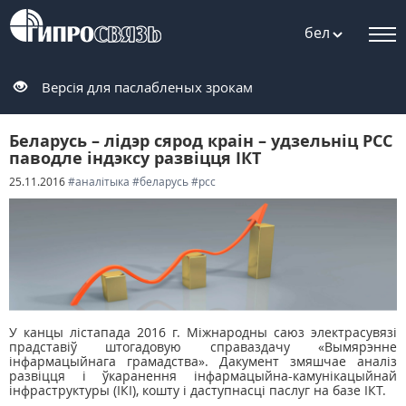
бел
Версія для паслабленых зрокам
Беларусь – лідэр сярод краін – удзельніц РСС
паводле індэксу развіцця ІКТ
25.11.2016
#аналітыка
#беларусь
#рсс
У канцы лістапада 2016 г. Міжнародны саюз электрасувязі
прадставіў штогадовую справаздачу «Вымярэнне
інфармацыйнага грамадства». Дакумент змяшчае аналіз
развіцця і ўкаранення інфармацыйна-камунікацыйнай
інфраструктуры (ІКІ), кошту і даступнасці паслуг на базе ІКТ.