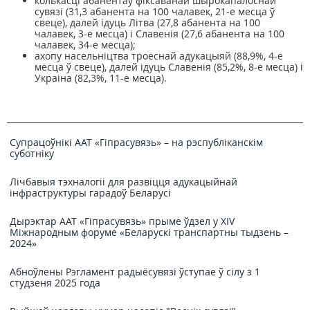
колькасці абанентаў фіксаванай шырокапалоснай
сувязі (31,3 абанента на 100 чалавек, 21-е месца ў
свеце), далей ідуць Літва (27,8 абанента на 100
чалавек, 3-е месца) і Славенія (27,6 абанента на 100
чалавек, 34-е месца);
ахопу насельніцтва троеснай адукацыяй (88,9%, 4-е
месца ў свеце), далей ідуць Славенія (85,2%, 8-е месца) і
Украіна (82,3%, 11-е месца).
Супрацоўнікі ААТ «Гіпрасувязь» – на рэспубліканскім
суботніку
Лічбавыя тэхналогіі для развіцця адукацыйнай
інфраструктуры гарадоў Беларусі
Дырэктар ААТ «Гіпрасувязь» прыме ўдзел у XIV
Міжнародным форуме «Беларускі транспартны тыдзень –
2024»
Абноўлены Рэгламент радыёсувязі ўступае ў сілу з 1
студзеня 2025 года