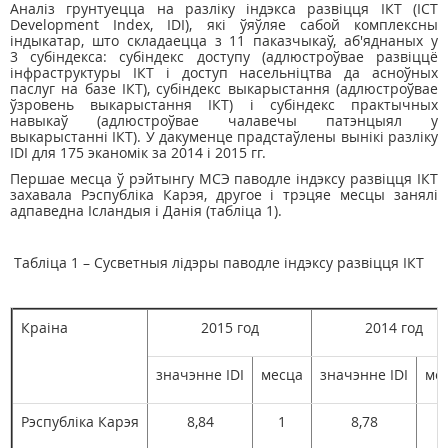
Аналіз грунтуецца на разліку індэкса развіцця ІКТ (ICT
Development Index, IDI), які ўяўляе сабой комплексны
індыкатар, што складаецца з 11 паказчыкаў, аб'яднаных у
3 субіндекса: субіндекс доступу (адлюстроўвае развіццё
інфраструктуры ІКТ і доступ насельніцтва да асноўных
паслуг на базе ІКТ), субіндекс выкарыстання (адлюстроўвае
ўзровень выкарыстання ІКТ) і субіндекс практычных
навыкаў (адлюстроўвае чалавечы патэнцыял у
выкарыстанні ІКТ). У дакуменце прадстаўлены вынікі разліку
IDI для 175 эканомік за 2014 і 2015 гг.
Першае месца ў рэйтынгу МСЭ паводле індэксу развіцця ІКТ
захавала Рэспубліка Карэя, другое і трэцяе месцы занялі
адпаведна Ісландыя і Данія (табліца 1).
Табліца 1 – Сусветныя лідэры паводле індэксу развіцця ІКТ
Краіна
2015 год
2014 год
значэнне IDI
месца
значэнне IDI
ме
Рэспубліка Карэя
8,84
1
8,78