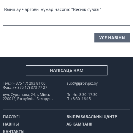
Выйшаў чарговы нумар часопіс "Веснiк сувязi"
УСЕ НАВІНЫ
НАПІСАЦЬ НАМ
Тэл.: (+ 375 17) 293 81 00
aup@giprosvjaz.by
Факс: (+ 375 17) 373 77 27
вул. Сурганава, 24, г. Мінск
Пн-Чц: 8:30–17:30
220012, Рэспубліка Беларусь
Пт: 8:30–16:15
ПАСЛУГІ
ВЫПРАБАВАЛЬНЫ ЦЭНТР
НАВІНЫ
АБ КАМПАНІІ
КАНТАКТЫ