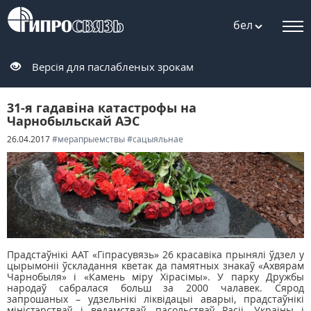
бел
Версія для паслабленых зрокам
31-я гадавіна катастрофы на
Чарнобыльскай АЭС
26.04.2017
#мерапрыемствы
#сацыяльнае
Прадстаўнікі ААТ «Гіпрасувязь» 26 красавіка прынялі ўдзел у
цырымоніі ўскладання кветак да памятных знакаў «Ахвярам
Чарнобыля» і «Камень міру Хірасімы». У парку Дружбы
народаў сабралася больш за 2000 чалавек. Сярод
запрошаных – удзельнікі ліквідацыі аварыі, прадстаўнікі
міністэрстваў і ведамстваў, пасольстваў Расіі, Украіны і