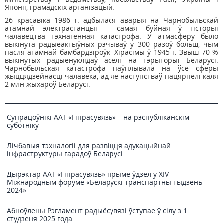
Японіі, грамадскіх арганізацый.
26 красавіка 1986 г. адбылася аварыя на Чарнобыльскай
атамнай электрастанцыі – самая буйная ў гісторыі
чалавецтва тэхнагенная катастрофа. У атмасферу было
выкінута радыеактыўных рэчываў у 300 разоў больш, чым
пасля атамнай бамбардзіроўкі Хірасімы ў 1945 г. Звыш 70 %
выкінутых радыенуклідаў аселі на тэрыторыі Беларусі.
Чарнобыльская катастрофа паўплывала на ўсе сферы
жыццядзейнасці чалавека, ад яе наступстваў пацярпелі каля
2 млн жыхароў Беларусі.
Супрацоўнікі ААТ «Гіпрасувязь» – на рэспубліканскім
суботніку
Лічбавыя тэхналогіі для развіцця адукацыйнай
інфраструктуры гарадоў Беларусі
Дырэктар ААТ «Гіпрасувязь» прыме ўдзел у XIV
Міжнародным форуме «Беларускі транспартны тыдзень –
2024»
Абноўлены Рэгламент радыёсувязі ўступае ў сілу з 1
студзеня 2025 года