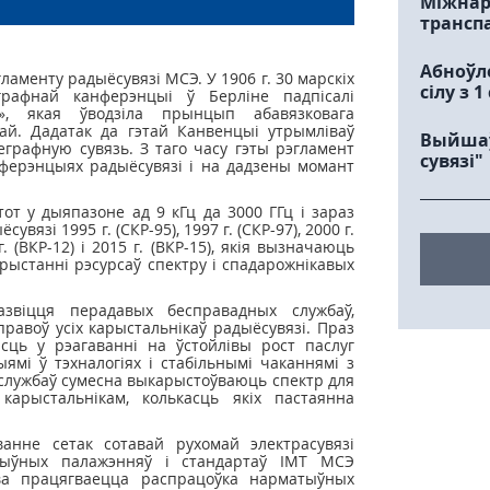
Міжнар
трансп
Абноўл
ламенту радыёсувязі МСЭ. У 1906 г. 30 марскіх
сілу з 
рафнай канферэнцыі ў Берліне падпісалі
», якая ўводзіла прынцып абавязковага
ай. Дадатак да гэтай Канвенцыі утрымліваў
Выйшаў
графную сувязь. З таго часу гэты рэгламент
сувязi"
ферэнцыях радыёсувязі і на дадзены момант
т у дыяпазоне ад 9 кГц да 3000 ГГц і зараз
зі 1995 г. (СКР-95), 1997 г. (СКР-97), 2000 г.
 г. (ВКР-12) і 2015 г. (ВКР-15), якія вызначаюць
рыстанні рэсурсаў спектру і спадарожнікавых
азвіцця перадавых бесправадных службаў,
равоў усіх карыстальнікаў радыёсувязі. Праз
сць у рэагаванні на ўстойлівы рост паслуг
ыямі ў тэхналогіях і стабільнымі чаканнямі з
ёслужбаў сумесна выкарыстоўваюць спектр для
 карыстальнікам, колькасць якіх пастаянна
ванне сетак сотавай рухомай электрасувязі
тыўных палажэнняў і стандартаў IMT МСЭ
ова працягваецца распрацоўка нарматыўных