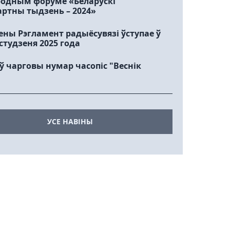
одным форуме «Беларускі
артны тыдзень – 2024»
ены Рэгламент радыёсувязі ўступае ў
1 студзеня 2025 года
 чарговы нумар часопіс "Веснiк
УСЕ НАВІНЫ