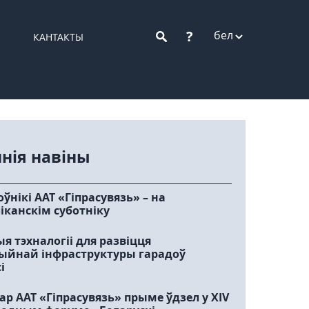
?
бел
КАНТАКТЫ
нія навіны
ўнікі ААТ «Гіпрасувязь» – на
іканскім суботніку
я тэхналогіі для развіцця
ыйнай інфраструктуры гарадоў
і
р ААТ «Гіпрасувязь» прыме ўдзел у XIV