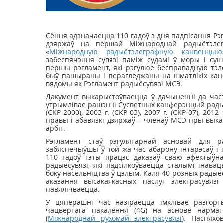
Сёння адзначаецца 110 гадоў з дня падпісання Рэг
дзяржаў на першай Міжнароднай радыётэлег
«
Міжнародную радыётэлеграфную канвенцыю
забеспячэння сувязі паміж судамі ў моры і суш
першы рэгламент, які рэгулюе бесправадную тэле
быў пашыраны і перагледжаны на шматлікіх кан
вядомы як Рэгламент радыёсувязі МСЭ.
Дакумент выкарыстоўваецца ў дачыненні да часто
утрымлівае рашэнні Сусветных канферэнцый радыёсувя
(СКР-2000), 2003 г. (СКР-03), 2007 г. (СКР-07), 2012
правы і абавязкі дзяржаў – членаў МСЭ пры выка
арбіт.
Рэгламент стаў рэгулятарнай асновай для р
забяспечыўшы ў той жа час абарону інтарэсаў і п
110 гадоў гэты працэс даказаў сваю эфектыўна
радыёсувязі, які падсілкоўваецца сталымі інавац
боку насельніцтва ў цэлым. Каля 40 розных рады
аказання высакаякасных паслуг электрасувязі
павялічваецца.
У цяперашні час назіраецца імклівае разгорт
чацвёртага пакалення (4G) на аснове нарма
(
Міжнароднай рухомай электрасувязі
). Паспях