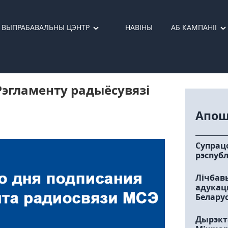
ВЫПРАБАВАЛЬНЫ ЦЭНТР
НАВІНЫ
АБ КАМПАНІІ
 Рэгламенту радыёсувязі
Апош
Супрацо
рэспубл
Лічбавы
адукац
Беларус
Дырэкта