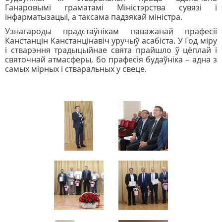
Ганаровымі граматамі Міністэрства сувязі і
інфарматызацыі, а таксама падзякай міністра.
Узнагароды прадстаўнікам паважанай прафесіі
Канстанцін Канстанцінавіч уручыў асабіста. У Год міру
і стварэння традыцыйнае свята прайшло ў цёплай і
святочнай атмасферы, бо прафесія будаўніка – адна з
самых мірных і стваральных у свеце.