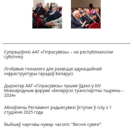
Супрацоўнікі ААТ «Гіпрасувязь» – на рэспубліканскім
суботніку
Лічбавыя тэхналогіі для развіцця адукацыйнай
інфраструктуры гарадоў Беларусі
Дырэктар ААТ «Гіпрасувязь» прыме ўдзел у XIV
Міжнародным форуме «Беларускі транспартны тыдзень –
2024»
Абноўлены Рэгламент радыёсувязі ўступае ў сілу з 1
студзеня 2025 года
Выйшаў чарговы нумар часопіс "Веснiк сувязi"