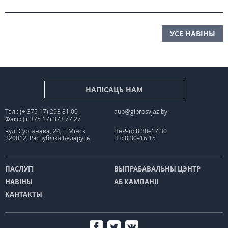
УСЕ НАВІНЫ
НАПІСАЦЬ НАМ
Тэл.: (+ 375 17) 293 81 00
aup@giprosvjaz.by
Факс: (+ 375 17) 373 77 27
вул. Сурганава, 24, г. Мінск
Пн-Чц: 8:30–17:30
220012, Рэспубліка Беларусь
Пт: 8:30–16:15
ПАСЛУГІ
ВЫПРАБАВАЛЬНЫ ЦЭНТР
НАВІНЫ
АБ КАМПАНІІ
КАНТАКТЫ