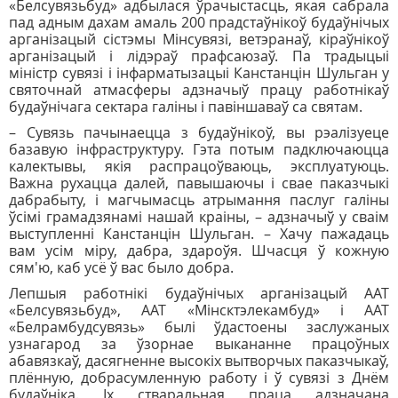
«Белсувязьбуд» адбылася ўрачыстасць, якая сабрала
пад адным дахам амаль 200 прадстаўнікоў будаўнічых
арганізацый сістэмы Мінсувязі, ветэранаў, кіраўнікоў
арганізацый і лідэраў прафсаюзаў. Па традыцыі
міністр сувязі і інфарматызацыі Канстанцін Шульган у
святочнай атмасферы адзначыў працу работнікаў
будаўнічага сектара галіны і павіншаваў са святам.
– Сувязь пачынаецца з будаўнікоў, вы рэалізуеце
базавую інфраструктуру. Гэта потым падключаюцца
калектывы, якія распрацоўваюць, эксплуатуюць.
Важна рухацца далей, павышаючы і свае паказчыкі
дабрабыту, і магчымасць атрымання паслуг галіны
ўсімі грамадзянамі нашай краіны, – адзначыў у сваім
выступленні Канстанцін Шульган. – Хачу пажадаць
вам усім міру, дабра, здароўя. Шчасця ў кожную
сям'ю, каб усё ў вас было добра.
Лепшыя работнікі будаўнічых арганізацый ААТ
«Белсувязьбуд», ААТ «Мінсктэлекамбуд» і ААТ
«Белрамбудсувязь» былі ўдастоены заслужаных
узнагарод за ўзорнае выкананне працоўных
абавязкаў, дасягненне высокіх вытворчых паказчыкаў,
плённую, добрасумленную работу і ў сувязі з Днём
будаўніка. Іх стваральная праца адзначана