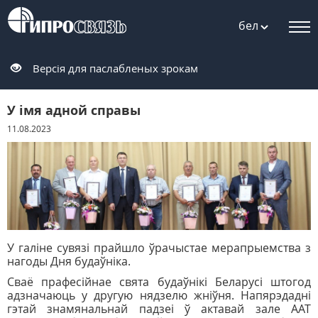
бел
Версія для паслабленых зрокам
У імя адной справы
11.08.2023
У галіне сувязі прайшло ўрачыстае мерапрыемства з
нагоды Дня будаўніка.
Сваё прафесійнае свята будаўнікі Беларусі штогод
адзначаюць у другую нядзелю жніўня. Напярэдадні
гэтай знамянальнай падзеі ў актавай зале ААТ