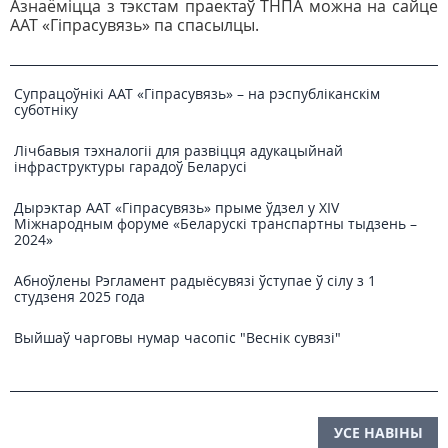
Азнаёміцца з тэкстам праектаў ТНПА можна на сайце
ААТ «Гіпрасувязь» па спасылцы.
Супрацоўнікі ААТ «Гіпрасувязь» – на рэспубліканскім
суботніку
Лічбавыя тэхналогіі для развіцця адукацыйнай
інфраструктуры гарадоў Беларусі
Дырэктар ААТ «Гіпрасувязь» прыме ўдзел у XIV
Міжнародным форуме «Беларускі транспартны тыдзень –
2024»
Абноўлены Рэгламент радыёсувязі ўступае ў сілу з 1
студзеня 2025 года
Выйшаў чарговы нумар часопіс "Веснiк сувязi"
УСЕ НАВІНЫ