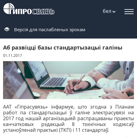
бел
Версія для паслабленых зрокам
Аб развіцці базы стандартызацыі галіны
01.11.2017
ААТ «Гіпрасувязь» інфармуе, што згодна з Планам
работ па стандартызацыі ў галіне электрасувязі на
2017 год нашай арганізацыяй распрацаваны праекты
канчатковых рэдакцый 8 тэхнічных кодэксаў
устаноўленай практыкі (ТКП) і 11 стандартаў.