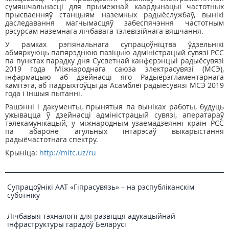
сумяшчальнасці для прымежнай каардынацыі частотных
прысваенняў станцыям наземных радыёслужбаў, вынікі
даследавання магчымасцяў забеспячэння частотным
рэсурсам наземнага лічбавага тэлевізійнага вяшчання.
У рамках рэгіянальнага супрацоўніцтва ўдзельнікі
абмяркуюць папярэднюю пазіцыю адміністрацый сувязі РСС
па пунктах парадку дня Сусветнай канферэнцыі радыёсувязі
2019 года Міжнароднага саюза электрасувязі (МСЭ),
інфармацыю аб дзейнасці яго Радыёрэгламентарнага
камітэта, аб падрыхтоўцы да Асамблеі радыёсувязі МСЭ 2019
года і іншыя пытанні.
Рашэнні і дакументы, прынятыя па выніках работы, будуць
ужывацца ў дзейнасці адміністрацый сувязі, аператараў
тэлекамунікацый, у міжнародным узаемадзеянні краін РСС
па абароне агульных інтарэсаў выкарыстання
радыёчастотнага спектру.
Крыніца:
http://mitc.uz/ru
Супрацоўнікі ААТ «Гіпрасувязь» – на рэспубліканскім
суботніку
Лічбавыя тэхналогіі для развіцця адукацыйнай
інфраструктуры гарадоў Беларусі