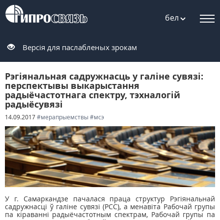
бел
Версія для паслабленых зрокам
Рэгіянальная садружнасць у галіне сувязі:
перспектывы выкарыстання
радыёчастотнага спектру, тэхналогій
радыёсувязі
14.09.2017
#мерапрыемствы
#мсэ
У г. Самаркандзе пачалася праца структур Рэгіянальнай
садружнасці ў галіне сувязі (РСС), а менавіта Рабочай групы
па кіраванні радыёчастотным спектрам, Рабочай групы па