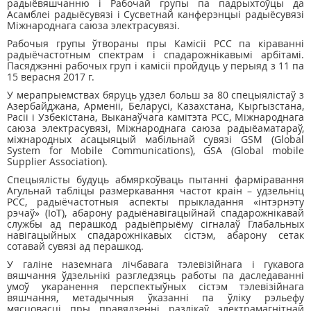
радыёвяшчанню і Рабочай групы па падрыхтоўцы да
Асамблеі радыёсувязі і Сусветнай канферэнцыі радыёсувязі
Міжнароднага саюза электрасувязі.
Рабочыя групы ўтвораны пры Камісіі РСС па кіраванні
радыёчастотным спектрам і спадарожнікавымі арбітамі.
Пасяджэнні рабочых груп і камісіі пройдуць у перыяд з 11 па
15 верасня 2017 г.
У мерапрыемствах бяруць удзел больш за 80 спецыялістаў з
Азербайджана, Арменіі, Беларусі, Казахстана, Кыргызстана,
Расіі і Узбекістана, Выканаўчага камітэта РСС, Міжнароднага
саюза электрасувязі, Міжнароднага саюза радыёаматараў,
міжнародных асацыяцый мабільнай сувязі GSM (Global
System for Mobile Communications), GSA (Global mobile
Supplier Association).
Спецыялісты будуць абмяркоўваць пытанні фарміравання
Агульнай табліцы размеркавання частот краін – удзельніц
РСС, радыёчастотныя аспекты прыкладання «інтэрнэту
рэчаў» (IoT), абарону радыёнавігацыйнай спадарожнікавай
службы ад перашкод радыёпрыёму сігналаў Глабальных
навігацыйных спадарожнікавых сістэм, абарону сетак
сотавай сувязі ад перашкод.
У галіне наземнага лічбавага тэлевізійнага і гукавога
вяшчання ўдзельнікі разгледзяць работы па даследаванні
умоў укаранення перспектыўных сістэм тэлевізійнага
вяшчання, метадычныя ўказанні па ўліку рэльефу
мясцовасці пры правядзенні разлікаў электрамагнітнай