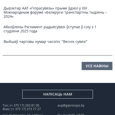
Дырэктар ААТ «Гіпрасувязь» прыме ўдзел у XIV
Міжнародным форуме «Беларускі транспартны тыдзень –
2024»
Абноўлены Рэгламент радыёсувязі ўступае ў сілу з 1
студзеня 2025 года
Выйшаў чарговы нумар часопіс "Веснiк сувязi"
УСЕ НАВІНЫ
НАПІСАЦЬ НАМ
Тэл.: (+ 375 17) 293 81 00
aup@giprosvjaz.by
Факс: (+ 375 17) 373 77 27