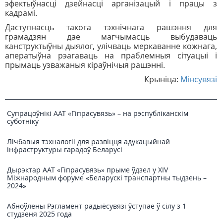
эфектыўнасці дзейнасці арганізацый і працы з
кадрамі.
Даступнасць такога тэхнічнага рашэння для
грамадзян дае магчымасць выбудаваць
канструктыўны дыялог, улічваць меркаванне кожнага,
аператыўна рэагаваць на праблемныя сітуацыі і
прымаць узважаныя кіраўнічыя рашэнні.
Крыніца:
Мінсувязі
Супрацоўнікі ААТ «Гіпрасувязь» – на рэспубліканскім
суботніку
Лічбавыя тэхналогіі для развіцця адукацыйнай
інфраструктуры гарадоў Беларусі
Дырэктар ААТ «Гіпрасувязь» прыме ўдзел у XIV
Міжнародным форуме «Беларускі транспартны тыдзень –
2024»
Абноўлены Рэгламент радыёсувязі ўступае ў сілу з 1
студзеня 2025 года