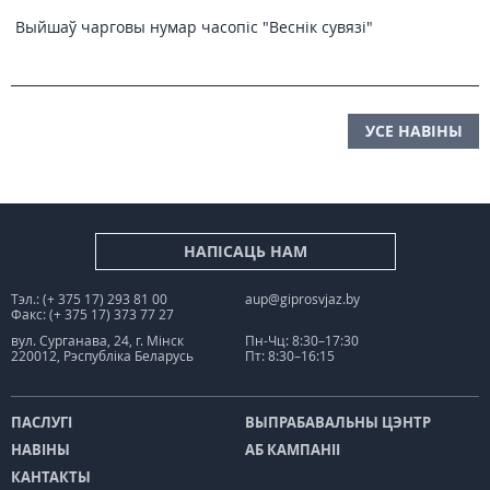
Выйшаў чарговы нумар часопіс "Веснiк сувязi"
УСЕ НАВІНЫ
НАПІСАЦЬ НАМ
Тэл.: (+ 375 17) 293 81 00
aup@giprosvjaz.by
Факс: (+ 375 17) 373 77 27
вул. Сурганава, 24, г. Мінск
Пн-Чц: 8:30–17:30
220012, Рэспубліка Беларусь
Пт: 8:30–16:15
ПАСЛУГІ
ВЫПРАБАВАЛЬНЫ ЦЭНТР
НАВІНЫ
АБ КАМПАНІІ
КАНТАКТЫ