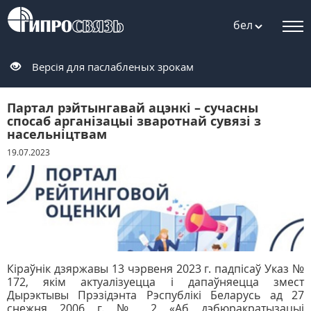
бел
Версія для паслабленых зрокам
Партал рэйтынгавай ацэнкі – сучасны
спосаб арганізацыі зваротнай сувязі з
насельніцтвам
19.07.2023
Кіраўнік дзяржавы 13 чэрвеня 2023 г. падпісаў Указ №
172, якім актуалізуецца і дапаўняецца змест
Дырэктывы Прэзідэнта Рэспублікі Беларусь ад 27
снежня 2006 г. № 2 «Аб дэбюракратызацыі