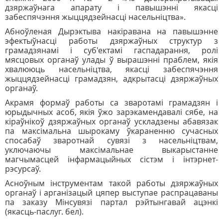
дзяржаўнага апарату і павышэнні якасці
забеспячэння жыццядзейнасці насельніцтва».
Абноўленая Дырэктыва накіравана на павышэнне
эфектыўнасці работы дзяржаўных структур з
грамадзянамі і суб'ектамі гаспадарання, ролі
мясцовых органаў улады ў вырашэнні праблем, якія
хвалююць насельніцтва, якасці забеспячэння
жыццядзейнасці грамадзян, адкрытасці дзяржаўных
органаў.
Акрамя формаў работы са зваротамі грамадзян і
юрыдычных асоб, якія ўжо зарэкамендавалі сябе, на
кіраўнікоў дзяржаўных органаў ускладзены абавязак
па максімальна шырокаму ўкараненню сучасных
спосабаў зваротнай сувязі з насельніцтвам,
уключаючы максімальнае выкарыстанне
магчымасцей інфармацыйных сістэм і інтэрнет-
рэсурсаў.
Асноўным інструментам такой работы дзяржаўных
органаў і арганізацый цяпер выступае распрацаваны
па заказу Мінсувязі партал рэйтынгавай ацэнкі
(якасць-паслуг. бел).