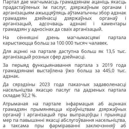
Партал дае магчымасць грамадзянам ацаніць якасць
прадастаўленых ім паслуг, дзяржаўным органам і
арганізацыям ажыццяўляць аўтаматычны збор адзнак
грамадзян дзейнасці дзяржаўных органаў і
арганізацый, адсочваць адзнакі і каментары
грамадзян у адносінах да сваіх арганізацый.
На сённяшні дзень магчымасцямі партала
карыстаюцца больш за 100 000 тысяч чалавек.
Для ацэнкі на партале даступна больш як 13,5 тыс.
арганізацый розных сфер дзейнасці.
За перыяд функцыянавання партала з 2019 года
грамадзянамі выстаўлена ўжо больш за 445,0 тыс.
адзнак.
Да сярэдзіны 2023 года паказчык задаволенасці
насельніцтва якасцю паслуг па дадзеных партала
складае 92,2 %.
Атрыманая на партале інфармацыя аб ацэнках
грамадзян прымяняецца кіраўніцтвам дзяржаўных
органаў і арганізацый пры выпрацоўцы і прыняцці
мер па павышэнні якасці абслугоўвання насельніцтва,
а таксама пры фарміраванні заключэнняў аб