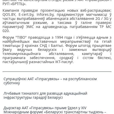
РУП «БРТПЦ».
Кампанія правядзе прэзентацыю новых вэб-распрацовак:
QOS.BY, E-cert.by, Infores.by, прадэманструе магчымасці ў
частцы выпрабаванняў абаненцкага абсталявання 2G / 3G у
аўтаматычным рэжыме, а таксама ў галіне праверкі
параметраў ЭМС на адпаведнасць патрабаванням ТР МС
020.
Форум "ТІBО" праводзіцца з 1994 года і з'яўляецца адным з
найбуйнейшых выставачных мерапрыемстваў па гэтай
тэматыцы ў краінах СНД і Балтыі. Форум штогод прыцягвае
ўвагу вядучых беларускіх і замежных вытворцаў
тэлекамунікацыйнага абсталявання, кампутараў і
праграмнага забеспячэння, сродкаў і сістэм бяспекі,
пастаўшчыкоў разнастайных ІКТ-паслуг.
Супрацоўнікі ААТ «Гіпрасувязь» – на рэспубліканскім
суботніку
Лічбавыя тэхналогіі для развіцця адукацыйнай
інфраструктуры гарадоў Беларусі
Дырэктар ААТ «Гіпрасувязь» прыме ўдзел у XIV
Міжнародным форуме «Беларускі транспартны тыдзень –