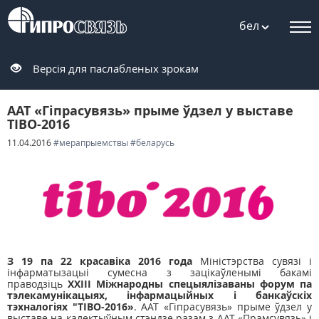
бел
Версія для паслабленых зрокам
ААТ «Гіпрасувязь» прыме ўдзел у выставе
ТІBО-2016
11.04.2016
#мерапрыемствы
#беларусь
З 19 па 22 красавіка 2016 года
Міністэрства сувязі і
інфарматызацыі сумесна з зацікаўленымі бакамі
праводзіць
XXIII Міжнародны спецыялізаваны форум па
тэлекамунікацыях, інфармацыйных і банкаўскіх
тэхналогіях "ТІBО-2016»
. ААТ «Гіпрасувязь» прыме ўдзел у
выставе на калектыўным стэндзе разам з ААТ «Прамсувязь» і