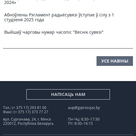
2024»
Абноўлены Рэгламент радыёсувязі ўступае ў сілу з 1
студзеня 2025 года
Выйшаў чарговы нумар часопіс "Веснiк сувязi"
УСЕ НАВІНЫ
НАПІСАЦЬ НАМ
Тэл.: (+ 375 17) 293 81 00
aup@giprosvjaz.by
Факс: (+ 375 17) 373 77 27
вул. Сурганава, 24, г. Мінск
Пн-Чц: 8:30–17:30
220012, Рэспубліка Беларусь
Пт: 8:30–16:15