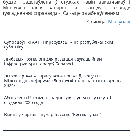
будзе прадстаўлена ў стужках навін заказчыкаў і
Мінсувязі пасля завяршэння працэдур разгляду
(узгаднення) справаздач. Сачыце за абнаўленнямі.
Крыніца:
Мінсувязі
Супрацоўнікі ААТ «Гіпрасувязь» – на рэспубліканскім
суботніку
Лічбавыя тэхналогіі для развіцця адукацыйнай
інфраструктуры гарадоў Беларусі
Дырэктар ААТ «Гіпрасувязь» прыме ўдзел у XIV
Міжнародным форуме «Беларускі транспартны тыдзень –
2024»
Абноўлены Рэгламент радыёсувязі ўступае ў сілу з 1
студзеня 2025 года
Выйшаў чарговы нумар часопіс "Веснiк сувязi"