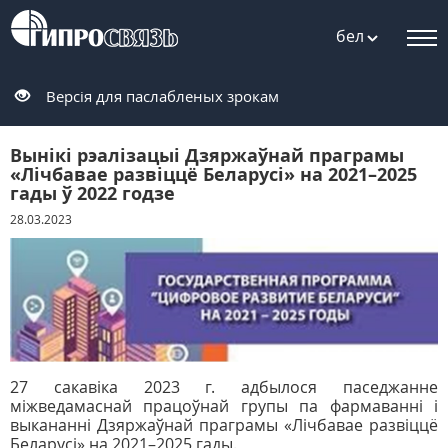
бел
Версія для паслабленых зрокам
Вынікі рэалізацыі Дзяржаўнай праграмы
«Лічбавае развіццё Беларусі» на 2021–2025
гады ў 2022 годзе
28.03.2023
27 сакавіка 2023 г. адбылося паседжанне
міжведамаснай працоўнай групы па фармаванні і
выкананні Дзяржаўнай праграмы «Лічбавае развіццё
Беларусі» на 2021–2025 гады.