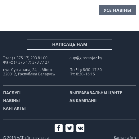
УСЕ НАВІНЫ
НАПІСАЦЬ НАМ
Тэл.: (+ 375 17) 293 81 00
aup@giprosvjaz.by
Факс: (+ 375 17) 373 77 27
вул. Сурганава, 24, г. Мінск
Пн-Чц: 8:30–17:30
220012, Рэспубліка Беларусь
Пт: 8:30–16:15
ПАСЛУГІ
ВЫПРАБАВАЛЬНЫ ЦЭНТР
НАВІНЫ
АБ КАМПАНІІ
КАНТАКТЫ
© 2015 ААТ «Гіпрасувязь»
Карта сайта