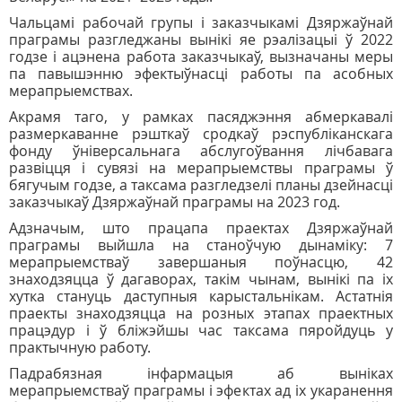
Чальцамі рабочай групы і заказчыкамі Дзяржаўнай
праграмы разгледжаны вынікі яе рэалізацыі ў 2022
годзе і ацэнена работа заказчыкаў, вызначаны меры
па павышэнню эфектыўнасці работы па асобных
мерапрыемствах.
Акрамя таго, у рамках пасяджэння абмеркавалі
размеркаванне рэшткаў сродкаў рэспубліканскага
фонду ўніверсальнага абслугоўвання лічбавага
развіцця і сувязі на мерапрыемствы праграмы ў
бягучым годзе, а таксама разгледзелі планы дзейнасці
заказчыкаў Дзяржаўнай праграмы на 2023 год.
Адзначым, што працапа праектах Дзяржаўнай
праграмы выйшла на станоўчую дынаміку: 7
мерапрыемстваў завершаныя поўнасцю, 42
знаходзяцца ў дагаворах, такім чынам, вынікі па іх
хутка стануць даступныя карыстальнікам. Астатнія
праекты знаходзяцца на розных этапах праектных
працэдур і ў бліжэйшы час таксама пяройдуць у
практычную работу.
Падрабязная інфармацыя аб выніках
мерапрыемстваў праграмы і эфектах ад іх укаранення