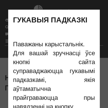
ГУКАВЫЯ ПАДКАЗКІ
Звычайная версія сайта
Поиск
бел
Мова сайта
рус
|
|
eng
|
Меню
Паважаны карыстальнік.
Для вашай зручнасці ўсе
Налады адлюстравання
кнопкі сайта
суправаджаюцца гукавымі
НАВIНЫ : #80 ГОД
падказкамі, якія
ПЕРАМОГІ
аўтаматычна
прайграваюцца пры
навядзенні на кнопку.