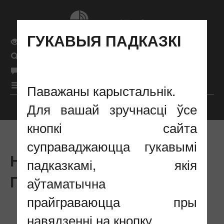
ГУКАВЫЯ ПАДКАЗКІ
Звычайная версія сайта
Поиск
бел
Мова сайта
рус
|
|
eng
|
Меню
Паважаны карыстальнік.
Для вашай зручнасці ўсе
Налады адлюстравання
кнопкі сайта
суправаджаюцца гукавымі
НАВIНЫ : #АНОНС
падказкамі, якія
ПУБЛІКАЦЫЙ
аўтаматычна
прайграваюцца пры
навядзенні на кнопку.