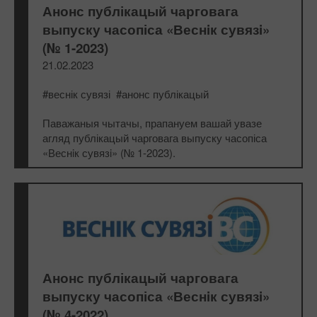
Анонс публікацый чарговага
выпуску часопіса «Веснiк сувязi»
(№ 1-2023)
21.02.2023
#веснік сувязі
#анонс публікацый
Паважаныя чытачы, прапануем вашай увазе
агляд публікацый чарговага выпуску часопіса
«Веснiк сувязi» (№ 1-2023).
Анонс публікацый чарговага
выпуску часопіса «Веснiк сувязi»
(№ 4-2022)