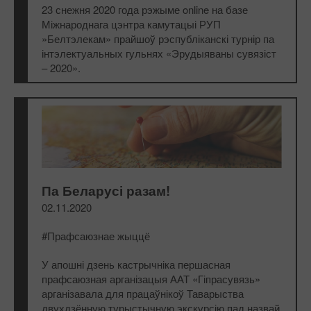
23 снежня 2020 года рэжыме online на базе
Міжнароднага цэнтра камутацыі РУП
»Белтэлекам» прайшоў рэспубліканскі турнір па
інтэлектуальных гульнях «Эрудыяваны сувязіст
– 2020».
Па Беларусі разам!
02.11.2020
#Прафсаюзнае жыццё
У апошні дзень кастрычніка першасная
прафсаюзная арганізацыя ААТ «Гіпрасувязь»
арганізавала для працаўнікоў Таварыства
двухдзённую турыстычную экскурсію пад назвай