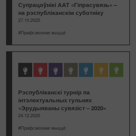
Супрацоўнікі ААТ «Гіпрасувязь» –
на рэспубліканскім суботніку
27.10.2025
#Прафсаюзнае жыццё
Рэспубліканскі турнір па
інтэлектуальных гульнях
«Эрудыяваны сувязіст – 2020»
24.12.2020
#Прафсаюзнае жыццё