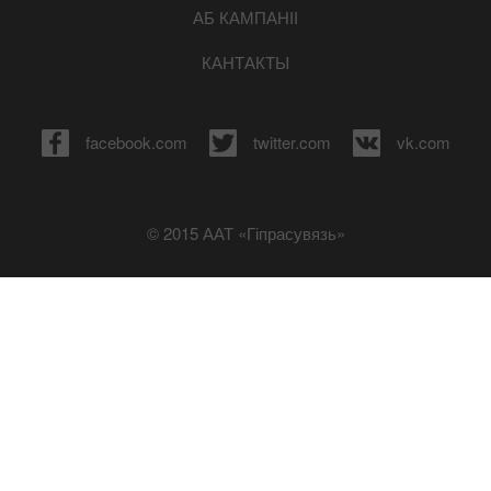
АБ КАМПАНІІ
КАНТАКТЫ
facebook.com
twitter.com
vk.com
© 2015 ААТ «Гіпрасувязь»