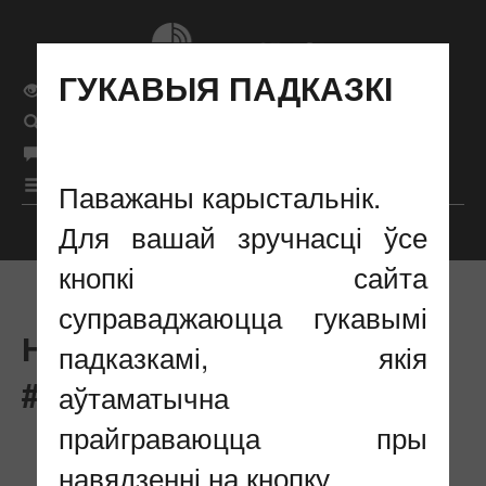
ГУКАВЫЯ ПАДКАЗКІ
Звычайная версія сайта
Поиск
бел
Мова сайта
рус
|
|
eng
|
Меню
Паважаны карыстальнік.
Для вашай зручнасці ўсе
Налады адлюстравання
кнопкі сайта
суправаджаюцца гукавымі
НАВIНЫ :
падказкамі, якія
#ПРАФСАЮЗНАЕ ЖЫЦЦЁ
аўтаматычна
прайграваюцца пры
навядзенні на кнопку.