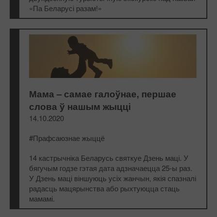
«Па Беларусі разам!»
Мама – самае галоўнае, першае
слова ў нашым жыцці
14.10.2020
#Прафсаюзнае жыццё
14 кастрычніка Беларусь святкуе Дзень маці. У
бягучым годзе гэтая дата адзначаецца 25-ы раз.
У Дзень маці віншуюць усіх жанчын, якія спазналі
радасць мацярынства або рыхтуюцца стаць
мамамі.