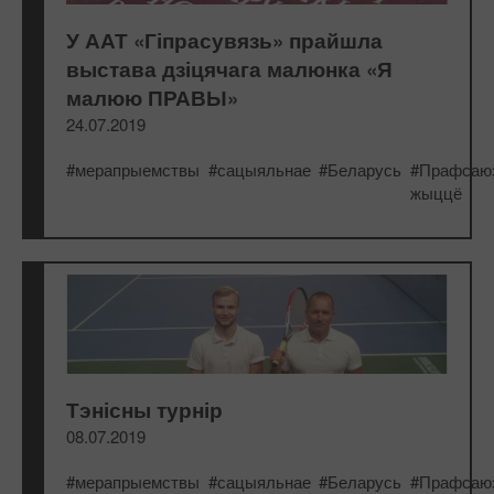
У ААТ «Гіпрасувязь» прайшла
выстава дзіцячага малюнка «Я
малюю ПРАВЫ»
24.07.2019
#мерапрыемствы
#сацыяльнае
#Беларусь
#Прафсаю
жыццё
Тэнісны турнір
08.07.2019
#мерапрыемствы
#сацыяльнае
#Беларусь
#Прафсаю