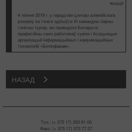
жыццё
4 ліпеня 2019 г. у гарадскім цэнтры алімпійскага
рэзерву па тэнісе адбыўся XI камандны парны
тэнісны турнір, які праводзілі Беларускі
прафесійны саюз работнікаў сувязі і Асацыяцыя
арганізацый інфармацыйных і камунікацыйных
тэхналогій «Белінфакам».
НАЗАД
Тэл.: (+ 375 17) 293 81 00
Факс: (+ 375 17) 373 77 27