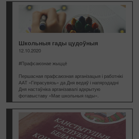
Школьныя гады цудоўныя
12.10.2020
#Прафсаюзнае жыццё
Першасная прафсаюзная арганізацыя і работнікі
ААТ «Гіпрасувязь» да Дня ведаў і напярэдадні
Дня настаўніка арганізавалі адкрытую
фотавыставу «Мае школьныя гады».