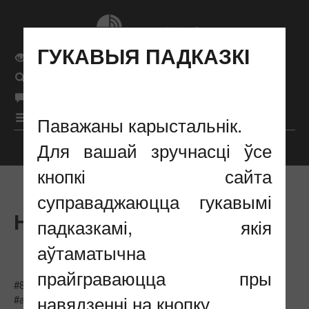
ГУКАВЫЯ ПАДКАЗКІ
Звычайная версія сайта
Поиск
бел
Мова сайта
рус
|
|
eng
|
Меню
Паважаны карыстальнік.
Для вашай зручнасці ўсе
Налады адлюстравання
кнопкі сайта
суправаджаюцца гукавымі
НАВIНЫ : #ПАСЛУГІ
падказкамі, якія
аўтаматычна
прайграваюцца пры
#80_год_Перамогі
#TIBO
#аналітыка
навядзенні на кнопку.
#анонс_публікацый
#Беларусь
#веснік_сувязі