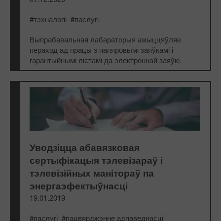
#тэхналогіі
#паслугі
Выпрабавальная лабараторыя ажыццяўляе
пераход ад працы з папяровымі заяўкамі і
гарантыйнымі лістамі да электроннай заяўкі.
Уводзіцца абавязковая
сертыфікацыя тэлевізараў і
тэлевізійных манітораў па
энергаэфектыўнасці
19.01.2019
#паслугі
#пацвярджэнне адпаведнасці