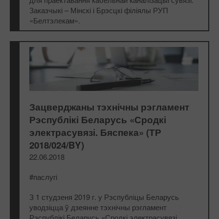
Заказчыкі – Мінскі і Брэсцкі філіялы РУП
«Белтэлекам».
Зацверджаны тэхнічны рэгламент
Рэспублікі Беларусь «Сродкі
электрасувязі. Бяспека» (ТР
2018/024/BY)
22.06.2018
#паслугі
З 1 студзеня 2019 г. у Рэспубліцы Беларусь
уводзіцца ў дзеянне тэхнічны рэгламент
Рэспублікі Беларусь «Сродкі электрасувязі.