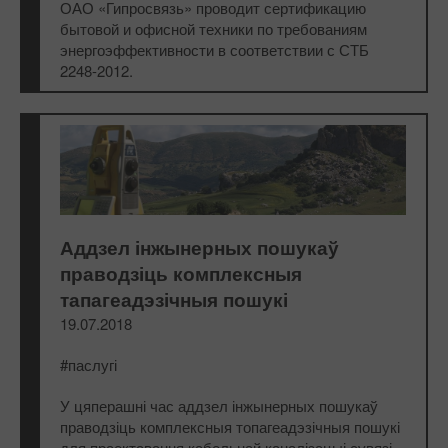
ОАО «Гипросвязь» проводит сертификацию
бытовой и офисной техники по требованиям
энергоэффективности в соответствии с СТБ
2248-2012.
Аддзел інжынерных пошукаў
праводзіць комплексныя
тапагеадэзічныя пошукі
19.07.2018
#паслугі
У цяперашні час аддзел інжынерных пошукаў
праводзіць комплексныя топагеадэзічныя пошукі
для праектавання кабельнай каналізацыі сувязі.