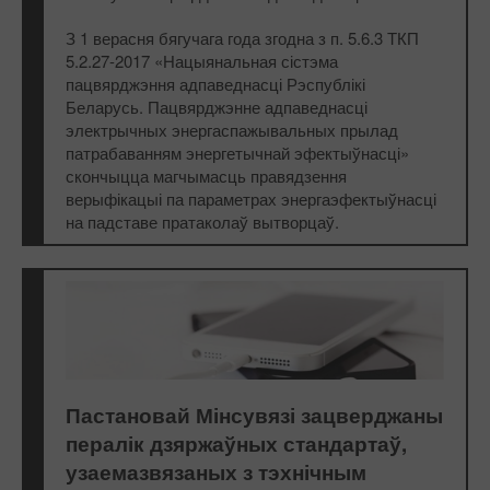
З 1 верасня бягучага года згодна з п. 5.6.3 ТКП
5.2.27-2017 «Нацыянальная сістэма
пацвярджэння адпаведнасці Рэспублікі
Беларусь. Пацвярджэнне адпаведнасці
электрычных энергаспажывальных прылад
патрабаванням энергетычнай эфектыўнасці»
скончыцца магчымасць правядзення
верыфікацыі па параметрах энергаэфектыўнасці
на падставе пратаколаў вытворцаў.
Пастановай Мінсувязі зацверджаны
пералік дзяржаўных стандартаў,
узаемазвязаных з тэхнічным