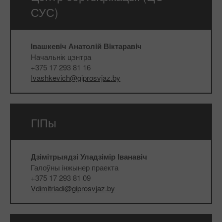
СУС)
Iвашкевiч Анатолiй Вiктаравiч
Начальнік цэнтра
+375 17 293 81 16
Ivashkevich@giprosvjaz.by
ГІПы
Дзімітрыядзі Уладзімір Іванавіч
Галоўны інжынер праекта
+375 17 293 81 09
Vdimitriadi@giprosvjaz.by