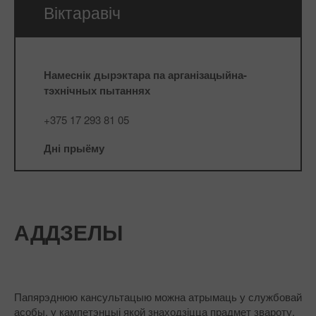
Віктаравіч
Намеснік дырэктара па арганізацыйна-
тэхнічных пытаннях
+375 17 293 81 05
Дні прыёму
АДДЗЕЛЫ
Папярэднюю кансультацыю можна атрымаць у службовай
асобы, у кампетэнцыі якой знаходзіцца прадмет звароту.