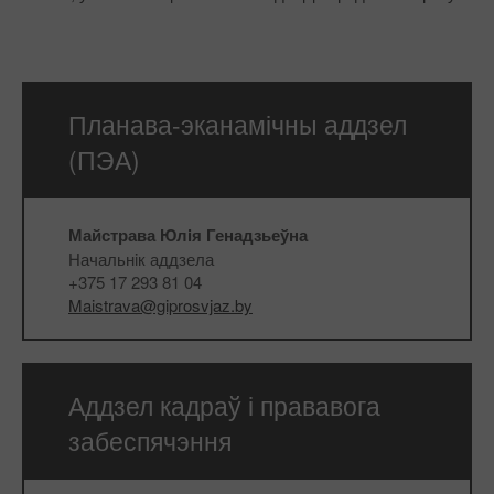
Планава-эканамічны аддзел
(ПЭА)
Майстрава Юлiя Генадзьеўна
Начальнiк аддзела
+375 17 293 81 04
Maistrava@giprosvjaz.by
Аддзел кадраў і прававога
забеспячэння