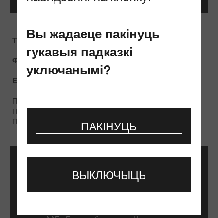
Вы жадаеце пакінуць
Тэл.:
(+ 375 17) 293 81 00
гукавыя падказкі
Факс:
(+ 375 17) 373 77 27
уключанымі?
E-mail
aup@giprosvjaz.by
Пн-Чц: 8:30–17:30
Пт: 8:30–16:15
Перапынак: 13:00 - 13:45
ПАКІНУЦЬ
ВЫКЛЮЧЫЦЬ
Банкаўскія рэквізіты
Р/р № BY19AKBB30121000700165500000