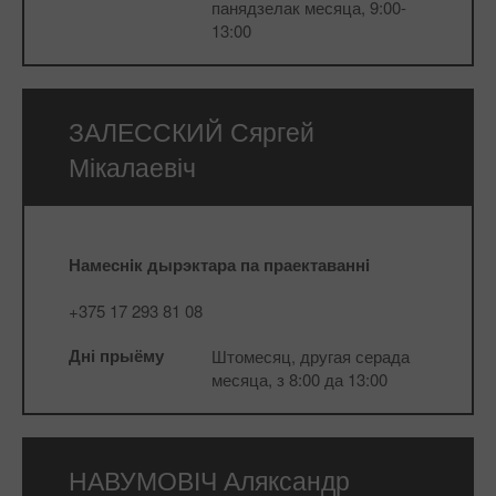
панядзелак месяца, 9:00-
13:00
ЗАЛЕССКИЙ
Сяргей
Мікалаевіч
Намеснiк дырэктара па праектаваннi
+375 17 293 81 08
Дні прыёму
Штомесяц, другая серада
месяца, з 8:00 да 13:00
НАВУМОВІЧ
Аляксандр