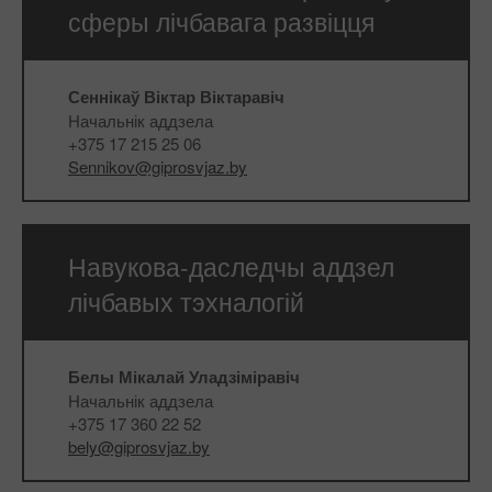
сферы лічбавага развіцця
Сеннікаў Віктар Віктаравіч
Начальнік аддзела
+375 17 215 25 06
Sennikov@giprosvjaz.by
Навукова-даследчы аддзел
лічбавых тэхналогій
Белы Мікалай Уладзіміравіч
Начальнік аддзела
+375 17 360 22 52
bely@giprosvjaz.by