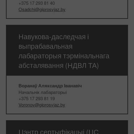
+375 17 293 81 40
Osadchi@giprosvjaz.by
Навукова-даследчая і
выпрабавальная
лабараторыя тэрмінальнага
абсталявання (НДВЛ ТА)
Воранаў Аляксандр Іванавіч
Начальнік лабараторыі
+375 17 293 81 19
Voronov@giprosvjaz.by
Цэнтр сертыфікацыі (ЦС