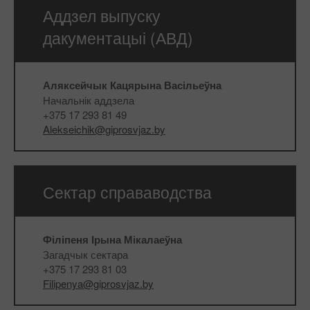
Аддзел выпуску
дакументацыі (АВД)
Аляксейчык Кацярына Васільеўна
Начальнік аддзела
+375 17 293 81 49
Alekseichik@giprosvjaz.by
Сектар справаводства
Філіпеня Ірына Мікалаеўна
Загадчык сектара
+375 17 293 81 03
Filipenya@giprosvjaz.by