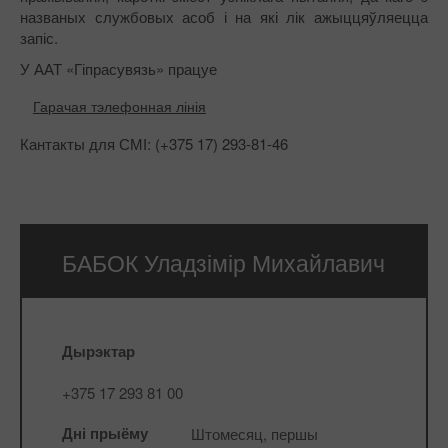
названых службовых асоб і на які лік ажыццяўляецца
запіс.
У ААТ «Гіпрасувязь» працуе
Гарачая тэлефонная лінія
Кантакты для СМІ: (+375 17) 293-81-46
БАБОК
Уладзімір Михайлавич
Дырэктар
+375 17 293 81 00
Дні прыёму
Штомесяц, першы