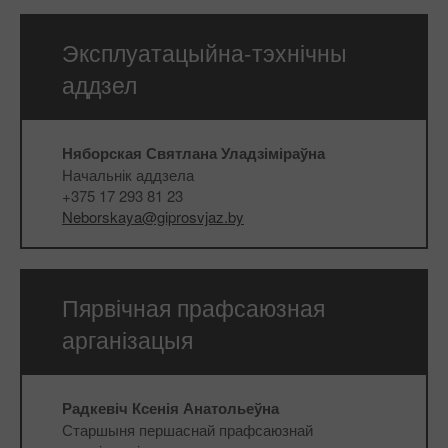
Эксплуатацыйна-тэхнічны
аддзел
Няборская Святлана Уладзіміраўна
Начальнік аддзела
+375 17 293 81 23
Neborskaya@giprosvjaz.by
Пярвічная прафсаюзная
арганізацыя
Радкевіч Ксенія Анатольеўна
Старшыня першаснай прафсаюзнай