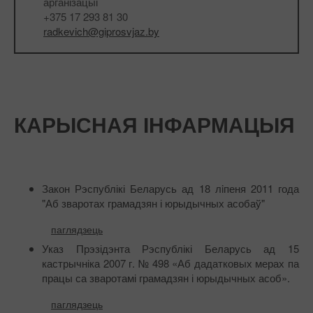
арганізацыі
+375 17 293 81 30
radkevich@giprosvjaz.by
КАРЫСНАЯ ІНФАРМАЦЫЯ
Закон Рэспублікі Беларусь ад 18 лiпеня 2011 года
"Аб зваротах грамадзян і юрыдычных асобаў"
паглядзець
Указ Прэзідэнта Рэспублікі Беларусь ад 15
кастрычніка 2007 г. № 498 «Аб дадатковых мерах па
працы са зваротамі грамадзян і юрыдычных асоб».
паглядзець