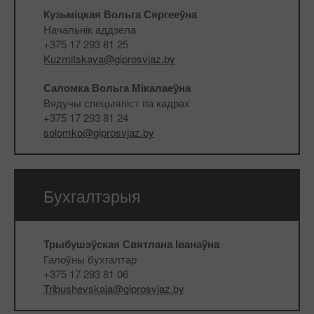
Кузьміцкая Вольга Сяргееўна
Начальнік аддзела
+375 17 293 81 25
Kuzmitskaya@giprosvjaz.by
Саломка Вольга Мікалаеўна
Вядучы спецыяліст па кадрах
+375 17 293 81 24
solomko@giprosvjaz.by
Бухгалтэрыя
Трыбушэўская Святлана Іванаўна
Галоўны бухгалтар
+375 17 293 81 06
Tribushevskaja@giprosvjaz.by