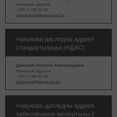
Начальнік аддзела
+375 17 230 37 00
vishnyakova@giprosvjaz.by
Навукова-даследчы аддзел
стандартызацыі (НДАС)
Даніловіч Наталля Аляксандраўна
Начальнік аддзела
+375 17 293 87 69
Danilovich@giprosvjaz.by
Навукова-даследчы аддзел
забеспячэння экспертызы ў