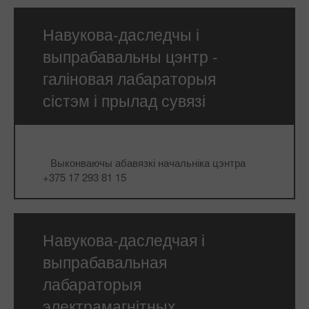
Навукова-даследчы і
выпрабавальны цэнтр -
галіновая лабараторыя
сістэм і прылад сувязі
⠀
⠀Выконваючы абавязкі начальніка цэнтра
+375 17 293 81 15
Навукова-даследчая і
выпрабавальная
лабараторыя
электрамагнітных