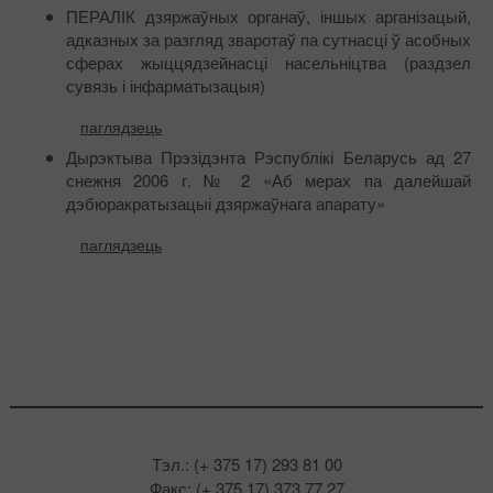
ПЕРАЛІК дзяржаўных органаў, іншых арганізацый,
адказных за разгляд зваротаў па сутнасці ў асобных
сферах жыццядзейнасці насельніцтва (раздзел
сувязь і інфарматызацыя)
паглядзець
Дырэктыва Прэзідэнта Рэспублікі Беларусь ад 27
снежня 2006 г. № 2 «Аб мерах па далейшай
дэбюракратызацыі дзяржаўнага апарату»
паглядзець
Тэл.: (+ 375 17) 293 81 00
Факс: (+ 375 17) 373 77 27