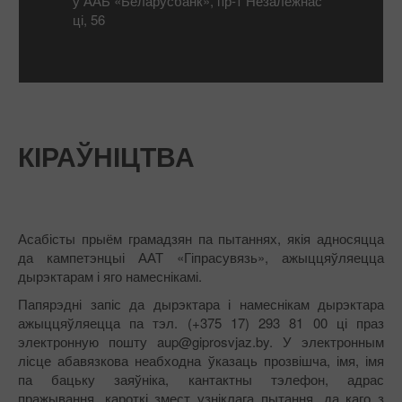
у ААБ «Беларусбанк», пр-т Незалежнас
ці, 56
КІРАЎНІЦТВА
Асабісты прыём грамадзян па пытаннях, якія адносяцца
да кампетэнцыі ААТ «Гіпрасувязь», ажыццяўляецца
дырэктарам і яго намеснікамі.
Папярэдні запіс да дырэктара і намеснікам дырэктара
ажыццяўляецца па тэл. (+375 17) 293 81 00 ці праз
электронную пошту aup@giprosvjaz.by. У электронным
лісце абавязкова неабходна ўказаць прозвішча, імя, імя
па бацьку заяўніка, кантактны тэлефон, адрас
пражывання, кароткі змест узніклага пытання, да каго з