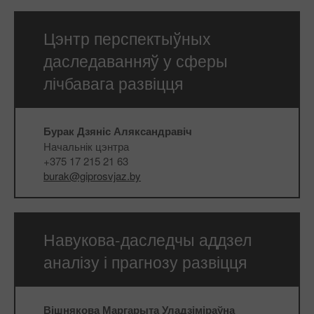
Цэнтр перспектыўных
даследаванняў у сферы
лічбавага развіцця
Бурак Дзяніс Аляксандравіч
Начальнік цэнтра
+375 17 215 21 63
burak@giprosvjaz.by
Навукова-даследчы аддзел
аналізу і прагнозу развіцця
Вішнякова Маргарыта Уладзіміраўна