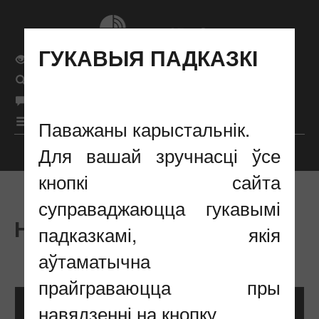
ГУКАВЫЯ ПАДКАЗКІ
Звычайная версія сайта
Поиск
бел
Мова сайта
рус
|
|
eng
|
Меню
Паважаны карыстальнік.
Для вашай зручнасці ўсе
Налады адлюстравання
кнопкі сайта
суправаджаюцца гукавымі
НАШЫ КАНТАКТЫ
падказкамі, якія
аўтаматычна
прайграваюцца пры
навядзенні на кнопку.
НАПІСАЦЬ НАМ