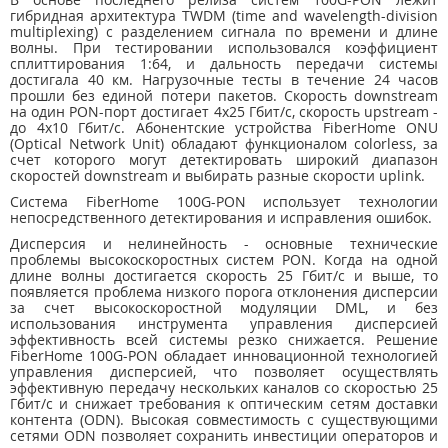
гибридная архитектура TWDM (time and wavelength-division
multiplexing) с разделением сигнала по времени и длине
волны. При тестировании использовался коэффициент
сплиттирования 1:64, и дальность передачи системы
достигала 40 км. Нагрузочные тесты в течение 24 часов
прошли без единой потери пакетов. Скорость downstream
на один PON-порт достигает 4x25 Гбит/с, скорость upstream -
до 4x10 Гбит/с. Абонентские устройства FiberHome ONU
(Optical Network Unit) обладают функционалом colorless, за
счет которого могут детектировать широкий диапазон
скоростей downstream и выбирать разные скорости uplink.
Система FiberHome 100G-PON использует технологии
непосредственного детектирования и исправления ошибок.
Дисперсия и нелинейность - основные технические
проблемы высокоскоростных систем PON. Когда на одной
длине волны достигается скорость 25 Гбит/с и выше, то
появляется проблема низкого порога отклонения дисперсии
за счет высокоскоростной модуляции DML, и без
использования инструмента управления дисперсией
эффективность всей системы резко снижается. Решение
FiberHome 100G-PON обладает инновационной технологией
управления дисперсией, что позволяет осуществлять
эффективную передачу нескольких каналов со скоростью 25
Гбит/с и снижает требования к оптическим сетям доставки
контента (ODN). Высокая совместимость с существующими
сетями ODN позволяет сохранить инвестиции операторов и