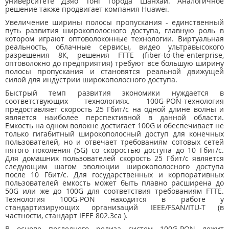
университете Дзяо Тонг города Шанхай. Аналогичное
решение также продвигает компания Huawei.
Увеличение ширины полосы пропускания - единственный
путь развития широкополосного доступа, главную роль в
котором играют оптоволоконные технологии. Виртуальная
реальность, облачные сервисы, видео ультравысокого
разрешения 8К, решения FTTE (fiber-to-the-enterprise,
оптоволокно до предприятия) требуют все большую ширину
полосы пропускания и становятся реальной движущей
силой для индустрии широкополосного доступа.
Быстрый темп развития экономики нуждается в
соответствующих технологиях. 100G-PON-технология
предоставляет скорость 25 Гбит/с на одной длине волны и
является наиболее перспективной в данной области.
Емкость на одном волокне достигает 100G и обеспечивает не
только гигабитный широкополосный доступ для конечных
пользователей, но и отвечает требованиям сотовых сетей
пятого поколения (5G) со скоростью доступа до 10 Гбит/с.
Для домашних пользователей скорость 25 Гбит/с является
следующим шагом эволюции широкополосного доступа
после 10 Гбит/с. Для государственных и корпоративных
пользователей емкость может быть плавно расширена до
50G или же до 100G для соответствия требованиям FTTE.
Технология 100G-PON находится в работе у
стандартизирующих организаций IEEE/FSAN/ITU-T (в
частности, стандарт IEEE 802.3ca ).
В основе последнего релиза систем 100G-PON лежит