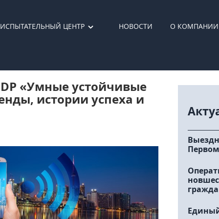
ИСПЫТАТЕЛЬНЫЙ ЦЕНТР
НОВОСТИ
О КОМПАНИИ
UNDP «Умные устойчивые
енды, истории успеха и
Акту
Выездн
Первом
Операт
новшес
гражда
Единый