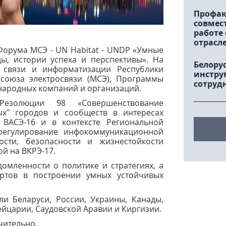
Профак
совмес
работе
отрасл
 Форума МСЭ - UN Habitat - UNDP «Умные
ды, истории успеха и перспективы». На
Белору
 связи и информатизации Республики
инстру
 союза электросвязи (МСЭ), Программы
сотруд
народных компаний и организаций.
езолюции 98 «Совершенствование
ых" городов и сообществ в интересах
 ВАСЭ-16 и в контексте Региональной
регулирование инфокоммуникационной
ости, безопасности и жизнестойкости
й на ВКРЭ-17.
омленности о политике и стратегиях, а
ртов в построении умных устойчивых
и Беларуси, России, Украины, Канады,
йцарии, Саудовской Аравии и Киргизии.
чительно.