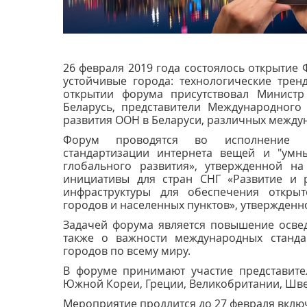
26 февраля 2019 года состоялось открытие
устойчивые города: технологические трен
открытии форума присутствовал Министр
Беларусь, представители Международного
развития ООН в Беларуси, различных между
Форум проводятся во исполнение Р
стандартизации интернета вещей и "умн
глобального развития», утвержденной на
инициативы для стран СНГ «Развитие и 
инфраструктуры для обеспечения открыт
городов и населенных пунктов», утвержденно
Задачей форума является повышение освед
также о важности международных станда
городов по всему миру.
В форуме принимают участие представител
Южной Кореи, Греции, Великобритании, Шве
Мероприятие продлится до 27 февраля вклю