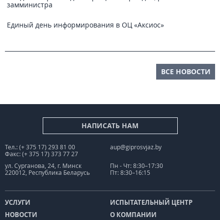
замминистра
Единый день информирования в ОЦ «Аксиос»
ВСЕ НОВОСТИ
НАПИСАТЬ НАМ
Тел.: (+ 375 17) 293 81 00
aup@giprosvjaz.by
Факс: (+ 375 17) 373 77 27
ул. Сурганова, 24, г. Минск
Пн - Чт: 8:30–17:30
220012, Республика Беларусь
Пт: 8:30–16:15
УСЛУГИ
ИСПЫТАТЕЛЬНЫЙ ЦЕНТР
НОВОСТИ
О КОМПАНИИ