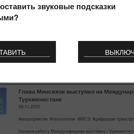
 оставить звуковые подсказки
ыми?
Сегодня начинает работу Всемирная ко
года МСЭ
20.11.2023
ТАВИТЬ
ВЫКЛЮ
#мероприятия
#МСЭ
В ходе конференции будут выработаны решения по во
использования радиочастотного спектра и спутниковых
Глава Минсвязи выступил на Междунар
Туркменистане
09.11.2023
#мероприятия
#технологии
#МСЭ
#цифровая трансф
Начала работу Международная выставка «Туркментел-