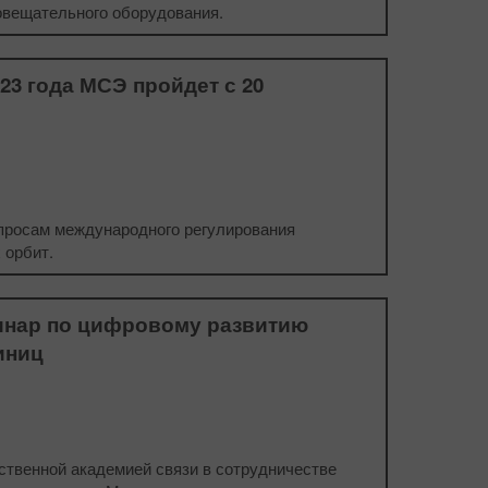
овещательного оборудования.
3 года МСЭ пройдет с 20
просам международного регулирования
 орбит.
инар по цифровому развитию
иниц
твенной академией связи в сотрудничестве