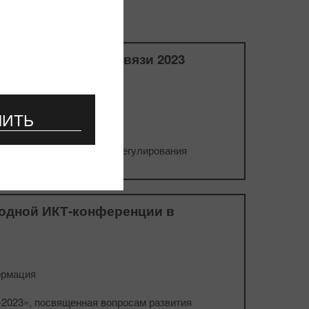
нференция радиосвязи 2023
ЧИТЬ
просам международного регулирования
 орбит.
одной ИКТ-конференции в
ормация
2023», посвященная вопросам развития