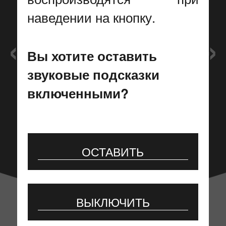
ОАО
наведении на кнопку.
«Гипросвязь»
Вы хотите оставить
звуковые подсказки
Более 55 лет на рынке связи и
включенными?
телекоммуникаций
ОСТАВИТЬ
НАША ДЕЯТЕЛЬНОСТЬ
ВЫКЛЮЧИТЬ