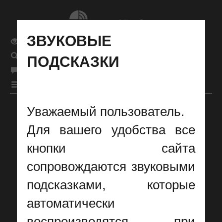
ЗВУКОВЫЕ
Обычная версия сайта
ПОДСКАЗКИ
Поиск
рус
Язык сайта
|
бел
|
eng
|
Меню
Уважаемый пользователь.
Настройки отображения
Для вашего удобства все
кнопки сайта
сопровождаются звуковыми
подсказками, которые
автоматически
воспроизводятся при