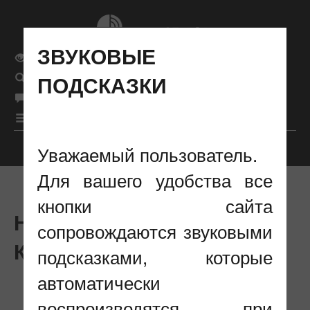
ЗВУКОВЫЕ
Обычная версия сайта
ПОДСКАЗКИ
Поиск
рус
Язык сайта
|
бел
|
eng
|
Меню
Уважаемый пользователь.
Настройки отображения
Для вашего удобства все
кнопки сайта
НОВОСТИ : #ГОД
сопровождаются звуковыми
КАЧЕСТВА
подсказками, которые
автоматически
воспроизводятся при