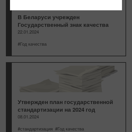
В Беларуси учрежден
Государственный знак качества
22.01.2024
#Год качества
Утвержден план государственной
стандартизации на 2024 год
08.01.2024
#стандартизация
#Год качества