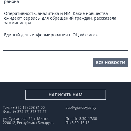
района
Оперативность, аналитика и ИИ. Какие новшества
ожидают сервисы для обращений граждан, рассказала
замминистра
Единый день информирования в ОЦ «Аксиос»
ВСЕ НОВОСТИ
НАПИСАТЬ НАМ
Тел.: (+ 375 17) 293 81 00
aup@giprosvjaz.by
Факс: (+ 375 17) 373 77 27
ул. Сурганова, 24, г. Минск
Пн - Чт: 8:30–17:30
220012, Республика Беларусь
Пт: 8:30–16:15