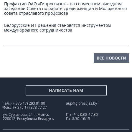
Профактив ОАО «Гипросвязь» – на совместном выездном
заседании Совета по работе среди женщин и Молодежного
совета отраслевого профсоюза
Белорусские ИТ-решения становятся инструментом
международного сотрудничества
ВСЕ НОВОСТИ
НАПИСАТЬ НАМ
Тел.: (+ 375 17) 293 81 00
aup@giprosvjaz.by
Факс: (+ 375 17) 373 77 27
ул. Сурганова, 24, г. Минск
Пн - Чт: 8:30–17:30
220012, Республика Беларусь
Пт: 8:30–16:15