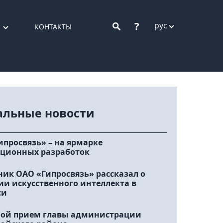
?
рус
КОНТАКТЫ
альные новости
ипросвязь» – на ярмарке
ционных разработок
ник ОАО «Гипросвязь» рассказал о
ии искусственного интеллекта в
си
ой прием главы администрации