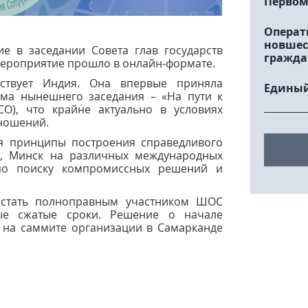
Первом
Операт
новшес
е в заседании Совета глав государств
гражда
Мероприятие прошло в онлайн-формате.
твует Индия. Она впервые приняла
Единый
Тема нынешнего заседания – «На пути к
O), что крайне актуально в условиях
тношений.
ая принципы построения справедливого
в, Минск на различных международных
по поиску компромиссных решений и
 стать полноправным участником ШОС
ые сжатые сроки.
Решение о начале
 на саммите организации в Самарканде