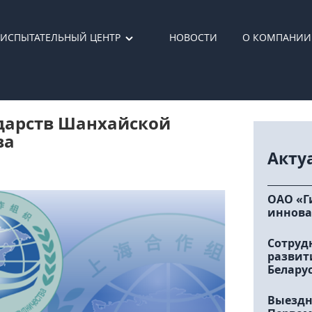
ИСПЫТАТЕЛЬНЫЙ ЦЕНТР
НОВОСТИ
О КОМПАНИИ
ударств Шанхайской
ва
Акту
ОАО «Г
иннова
Сотруд
развит
Белару
Выездн