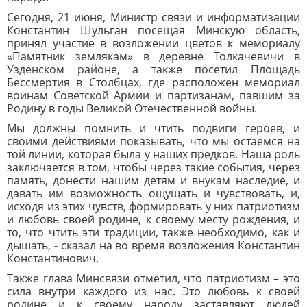
Сегодня, 21 июня, Министр связи и информатизации
Константин Шульган посещая Минскую область,
принял участие в возложении цветов к мемориалу
«Памятник землякам» в деревне Толкачевичи в
Узденском районе, а также посетил Площадь
Бессмертия в Столбцах, где расположен мемориал
воинам Советской Армии и партизанам, павшим за
Родину в годы Великой Отечественной войны.
Мы должны помнить и чтить подвиги героев, и
своими действиями показывать, что мы остаемся на
той линии, которая была у наших предков. Наша роль
заключается в том, чтобы через такие события, через
память, донести нашим детям и внукам наследие, и
давать им возможность ощущать и чувствовать, и,
исходя из этих чувств, формировать у них патриотизм
и любовь своей родине, к своему месту рождения, и
то, что чтить эти традиции, также необходимо, как и
дышать, - сказал на во время возложения Константин
Константинович.
Также глава Минсвязи отметил, что патриотизм – это
сила внутри каждого из нас. Это любовь к своей
родине и к своему народу заставляют людей