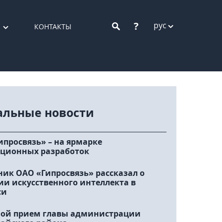
?
рус
КОНТАКТЫ
альные новости
ипросвязь» – на ярмарке
ционных разработок
ник ОАО «Гипросвязь» рассказал о
ии искусственного интеллекта в
си
ой прием главы администрации