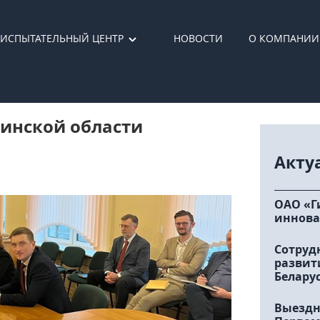
ИСПЫТАТЕЛЬНЫЙ ЦЕНТР
НОВОСТИ
О КОМПАНИИ
бинской области
Акту
ОАО «Г
иннова
Сотруд
развит
Белару
Выездн