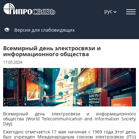
рус
Версия для слабовидящих
Всемирный день электросвязи и
информационного общества
17.05.2024
Всемирный день электросвязи и информационного
общества (World Telecommunication and Information Society
Day)
Ежегодно отмечается 17 мая начиная с 1969 года.Этот день
был учрежден Международным союзом электросвязи (ITU)