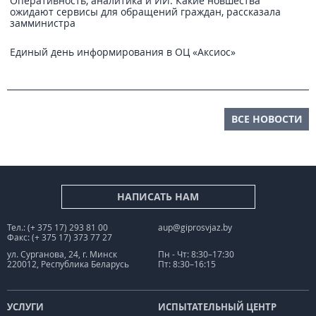
Оперативность, аналитика и ИИ. Какие новшества
ожидают сервисы для обращений граждан, рассказала
замминистра
Единый день информирования в ОЦ «Аксиос»
ВСЕ НОВОСТИ
НАПИСАТЬ НАМ
Тел.: (+ 375 17) 293 81 00
aup@giprosvjaz.by
Факс: (+ 375 17) 373 77 27
ул. Сурганова, 24, г. Минск
Пн - Чт: 8:30–17:30
220012, Республика Беларусь
Пт: 8:30–16:15
УСЛУГИ
ИСПЫТАТЕЛЬНЫЙ ЦЕНТР