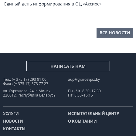
Единый день информирования в ОЦ «Аксиос»
ВСЕ НОВОСТИ
НАПИСАТЬ НАМ
Тел.: (+ 375 17) 293 81 00
aup@giprosvjaz.by
Факс: (+ 375 17) 373 77 27
ул. Сурганова, 24, г. Минск
Пн - Чт: 8:30–17:30
220012, Республика Беларусь
Пт: 8:30–16:15
УСЛУГИ
ИСПЫТАТЕЛЬНЫЙ ЦЕНТР
НОВОСТИ
О КОМПАНИИ
КОНТАКТЫ