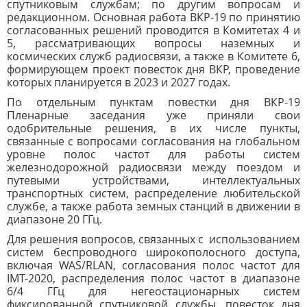
спутниковым службам; по другим вопросам и
редакционном. Основная работа ВКР-19 по принятию
согласованных решений проводится в Комитетах
4 и
5, рассматривающих вопросы наземных и
космических служб радиосвязи, а также в Комитете 6,
формирующем проект повесток дня ВКР, проведение
которых планируется в 2023 и 2027 годах.
По отдельным пунктам повестки дня ВКР-19
Пленарные заседания уже приняли свои
одобрительные решения, в их числе пункты,
связанные с вопросами согласования на глобальном
уровне полос частот для работы систем
железнодорожной радиосвязи между поездом и
путевыми устройствами, интеллектуальных
транспортных систем, распределение любительской
службе, а также работа земных станций в движении в
диапазоне 20 ГГц.
Для решения вопросов, связанных с использованием
систем беспроводного широкополосного доступа,
включая WAS/RLAN, согласования полос частот для
IMT-2020, распределения полос частот в диапазоне
6/4 ГГц для негеостационарных систем
фиксированной спутниковой службы, повесток дня