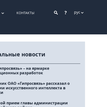
?
рус
КОНТАКТЫ
альные новости
ипросвязь» – на ярмарке
ционных разработок
ник ОАО «Гипросвязь» рассказал о
ии искусственного интеллекта в
си
ой прием главы администрации