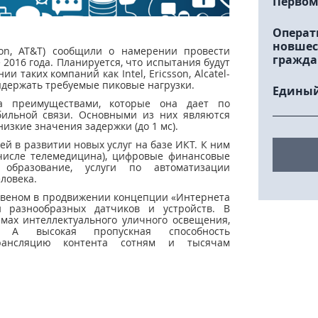
Первом
Операт
новшес
zon, AT&T) сообщили о намерении провести
гражда
2016 года. Планируется, что испытания будут
таких компаний как Intel, Ericsson, Alcatel-
выдержать требуемые пиковые нагрузки.
Единый
на преимуществами, которые она дает по
ильной связи. Основными из них являются
низкие значения задержки (до 1 мс).
ей в развитии новых услуг на базе ИКТ. К ним
 числе телемедицина), цифровые финансовые
е образование, услуги по автоматизации
ловека.
 звеном в продвижении концепции «Интернета
и разнообразных датчиков и устройств. В
емах интеллектуального уличного освещения,
 А высокая пропускная способность
трансляцию контента сотням и тысячам