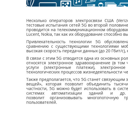
Несколько операторов электросвязи США (Veri
тестовые испытания сетей 5G во второй половине 
проводится на телекоммуникационном оборудовании 
Lucent, Nokia, так как их оборудование способно 
Привлекательность технологии 5G обусловле
сравнению с существующими технологиями моб
высокая скорость передачи данных (до 20 Гбит/с), 
В связи с этим 5G отводится одна из основных рол
относятся электронное здравоохранение (в том
услуги (электронные платежи), электронно
технологических процессов жизнедеятельности че
Также предполагается, что 5G станет связующим
вещей», которая позволит объединить тысяч
частности, 5G можно будет использовать в сист
системах автоматизации зданий и др.
позволит организовывать многопоточную 
пользователей.