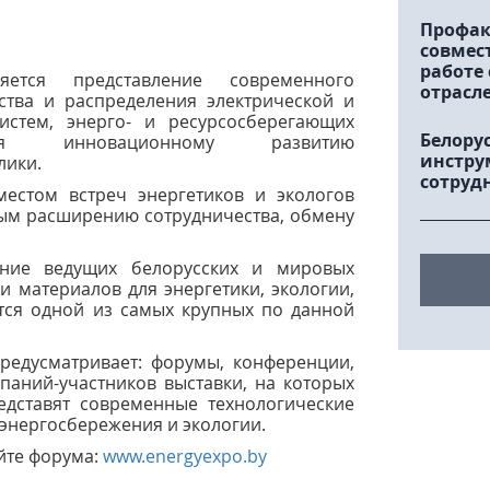
Профак
совмес
работе
ется представление современного
отрасл
ства и распределения электрической и
истем, энерго- и ресурсосберегающих
Белору
вия инновационному развитию
инстру
лики.
сотруд
естом встреч энергетиков и экологов
мым расширению сотрудничества, обмену
ание ведущих белорусских и мировых
и материалов для энергетики, экологии,
ется одной из самых крупных по данной
едусматривает: форумы, конференции,
паний-участников выставки, на которых
едставят современные технологические
 энергосбережения и экологии.
йте форума:
www.energyexpo.by