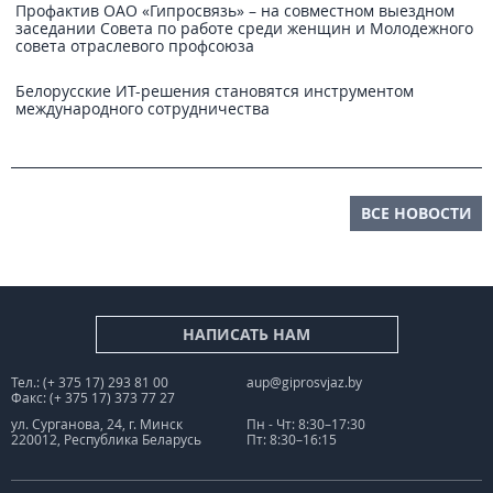
Профактив ОАО «Гипросвязь» – на совместном выездном
заседании Совета по работе среди женщин и Молодежного
совета отраслевого профсоюза
Белорусские ИТ-решения становятся инструментом
международного сотрудничества
ВСЕ НОВОСТИ
НАПИСАТЬ НАМ
Тел.: (+ 375 17) 293 81 00
aup@giprosvjaz.by
Факс: (+ 375 17) 373 77 27
ул. Сурганова, 24, г. Минск
Пн - Чт: 8:30–17:30
220012, Республика Беларусь
Пт: 8:30–16:15