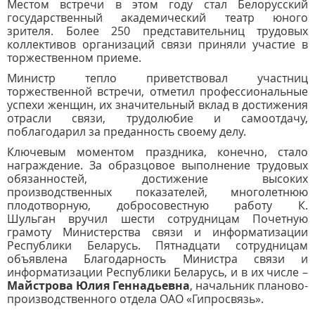
Местом встречи в этом году стал Белорусский
государственный академический театр юного
зрителя. Более 250 представительниц трудовых
коллективов организаций связи приняли участие в
торжественном приеме.
Министр тепло приветствовал участниц
торжественной встречи, отметил профессиональные
успехи женщин, их значительный вклад в достижения
отрасли связи, трудолюбие и самоотдачу,
поблагодарил за преданность своему делу.
Ключевым моментом праздника, конечно, стало
награждение. За образцовое выполнение трудовых
обязанностей, достижение высоких
производственных показателей, многолетнюю
плодотворную, добросовестную работу К.
Шульган вручил шести сотрудницам Почетную
грамоту Министерства связи и информатизации
Республики Беларусь. Пятнадцати сотрудницам
объявлена Благодарность Министра связи и
информатизации Республики Беларусь, и в их
числе
–
Майстрова Юлия Геннадьевна
, начальник планово-
производственного отдела ОАО «Гипросвязь».