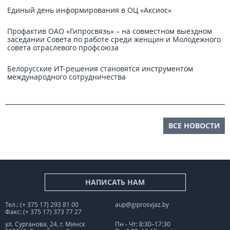
Единый день информирования в ОЦ «Аксиос»
Профактив ОАО «Гипросвязь» – на совместном выездном
заседании Совета по работе среди женщин и Молодежного
совета отраслевого профсоюза
Белорусские ИТ-решения становятся инструментом
международного сотрудничества
ВСЕ НОВОСТИ
НАПИСАТЬ НАМ
Тел.: (+ 375 17) 293 81 00
aup@giprosvjaz.by
Факс: (+ 375 17) 373 77 27
ул. Сурганова, 24, г. Минск
Пн - Чт: 8:30–17:30