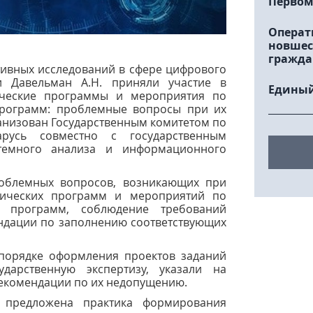
Первом
Операт
новшес
гражда
тивных исследований в сфере цифрового
 и Давельман А.Н. приняли участие в
Единый
ические программы и мероприятия по
программ: проблемные вопросы при их
анизован Государственным комитетом по
русь совместно с государственным
стемного анализа и информационного
облемных вопросов, возникающих при
нических программ и мероприятий по
х программ, соблюдение требований
ендации по заполнению соответствующих
порядке оформления проектов заданий
дарственную экспертизу, указали на
екомендации по их недопущению.
 предложена практика формирования