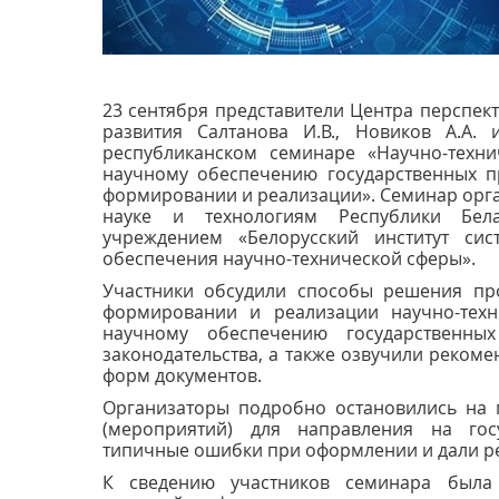
23 сентября представители Центра перспек
развития Салтанова И.В., Новиков А.А.
республиканском семинаре «Научно-техн
научному обеспечению государственных 
формировании и реализации». Семинар орг
науке и технологиям Республики Бела
учреждением «Белорусский институт си
обеспечения научно-технической сферы».
Участники обсудили способы решения пр
формировании и реализации научно-тех
научному обеспечению государственны
законодательства, а также озвучили реком
форм документов.
Организаторы подробно остановились на 
(мероприятий) для направления на госу
типичные ошибки при оформлении и дали р
К сведению участников семинара была