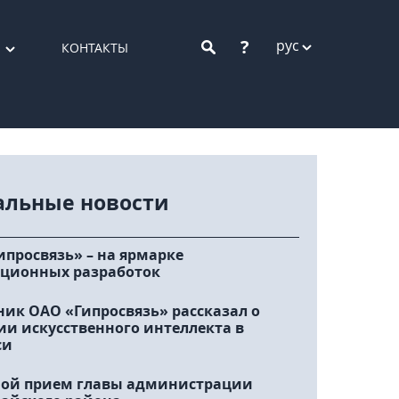
?
рус
КОНТАКТЫ
альные новости
ипросвязь» – на ярмарке
ционных разработок
ник ОАО «Гипросвязь» рассказал о
ии искусственного интеллекта в
си
ой прием главы администрации