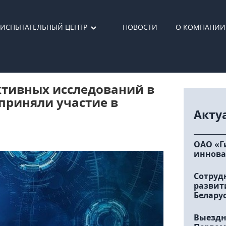
ИСПЫТАТЕЛЬНЫЙ ЦЕНТР
НОВОСТИ
О КОМПАНИИ
ктивных исследований в
приняли участие в
Акту
ОАО «Г
иннова
Сотруд
развит
Белару
Выездн