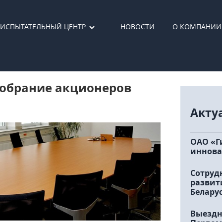
ИСПЫТАТЕЛЬНЫЙ ЦЕНТР
НОВОСТИ
О КОМПАНИИ
собрание акционеров
Акту
ОАО «Г
иннова
Сотруд
развит
Белару
Выездн