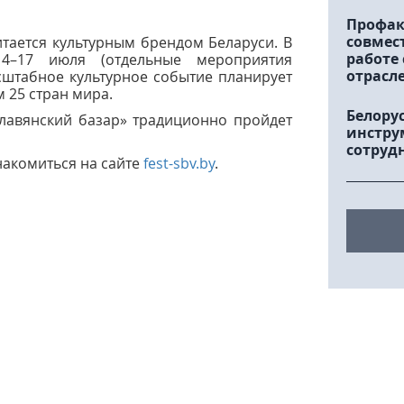
Профак
совмес
итается культурным брендом Беларуси. В
работе
4–17 июля (отдельные мероприятия
отрасл
сштабное культурное событие планирует
м 25 стран мира.
Белору
Славянский базар» традиционно пройдет
инстру
сотруд
акомиться на сайте
fest-sbv.by
.