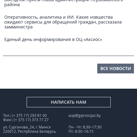
района
Оперативность, аналитика и ИИ. Какие новшества
ожидают сервисы для обращений граждан, рассказала
замминистра
Единый день информирования в ОЦ «Аксиос»
ВСЕ НОВОСТИ
НАПИСАТЬ НАМ
Тел.: (+ 375 17) 293 81 00
aup@giprosvjaz.by
Факс: (+ 375 17) 373 77 27
ул. Сурганова, 24, г. Минск
Пн - Чт: 8:30–17:30
220012, Республика Беларусь
Пт: 8:30–16:15