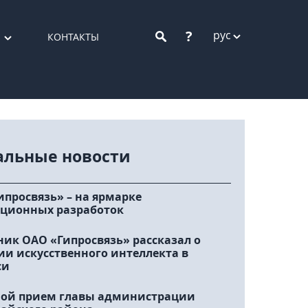
?
рус
КОНТАКТЫ
альные новости
ипросвязь» – на ярмарке
ционных разработок
ник ОАО «Гипросвязь» рассказал о
ии искусственного интеллекта в
си
ой прием главы администрации