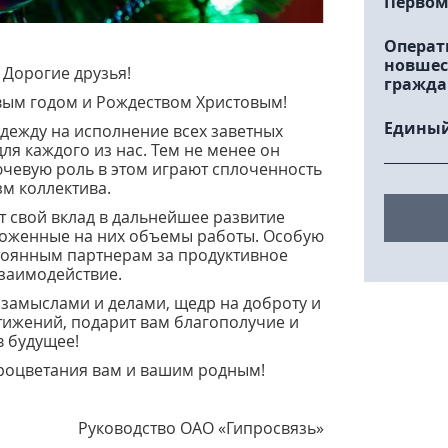
Первом
Операт
новшес
 Дорогие друзья!
гражда
вым годом и Рождеством Христовым!
Единый
адежду на исполнение всех заветных
ля каждого из нас. Тем не менее он
ючевую роль в этом играют сплоченность
м коллектива.
т свой вклад в дальнейшее развитие
ложенные на них объемы работы.
Особую
оянным партнерам за продуктивное
взаимодействие.
 замыслами и делами, щедр на доброту и
стижений, подарит вам благополучие и
в будущее!
процветания вам и вашим родным!
Руководство ОАО «Гипросвязь»