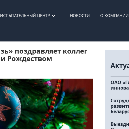
ИСПЫТАТЕЛЬНЫЙ ЦЕНТР
НОВОСТИ
О КОМПАНИИ
зь» поздравляет коллег
 и Рождеством
Акту
ОАО «Г
иннова
Сотруд
развит
Белару
Выездн