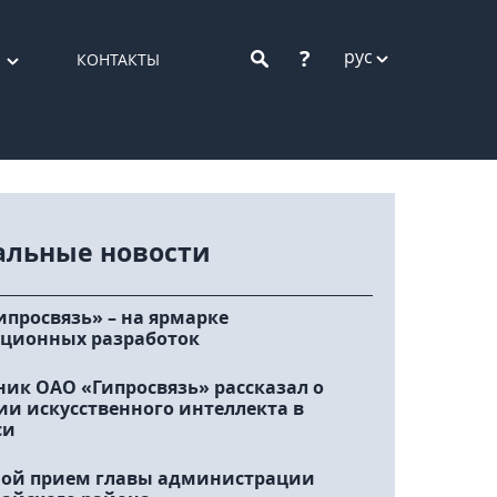
?
рус
КОНТАКТЫ
альные новости
ипросвязь» – на ярмарке
ционных разработок
ник ОАО «Гипросвязь» рассказал о
ии искусственного интеллекта в
си
ой прием главы администрации