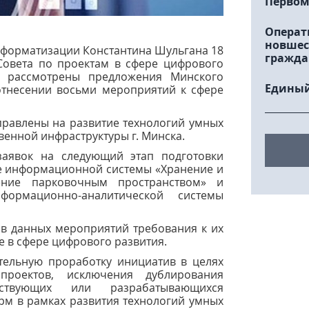
Первом
Операт
новшес
нформатизации Константина Шульгана 18
гражда
 Совета по проектам в сфере цифрового
а рассмотрены предложения Минского
Единый
отнесении восьми мероприятий к сфере
равлены на развитие технологий умных
венной инфраструктуры г. Минска.
заявок на следующий этап подготовки
е информационной системы «Хранение и
ление парковочным пространством» и
формационно-аналитической системы
в данных мероприятий требования к их
е в сфере цифрового развития.
тельную проработку инициатив в целях
проектов, исключения дублирования
ствующих или разрабатывающихся
м в рамках развития технологий умных